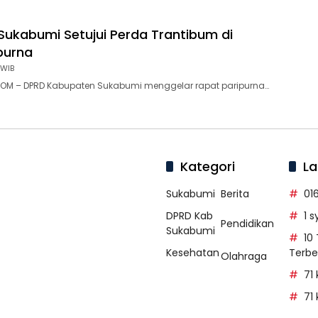
Sukabumi Setujui Perda Trantibum di
purna
 WIB
OM – DPRD Kabupaten Sukabumi menggelar rapat paripurna…
Kategori
La
Sukabumi
Berita
01
DPRD Kab
1 
Pendidikan
Sukabumi
10
Kesehatan
Terbe
Olahraga
71
71