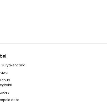
bel
6 Suryakencana
syawal
 Tahun
ngkalai
 kades
 kepala desa