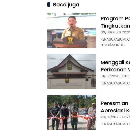
Baca juga
Program Pa
Tingkatkan
03/08/2026 20:0
PENASUKABUMI.C
membenahi…
Menggali K
Perikanan 
31/07/2026 07:09
PENASUKABUMI.C
Peresmian 
Apresiasi 
20/07/2026 13:17 
PENASUKABUMI.C