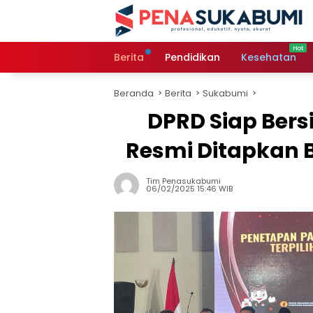
Langsung
ke
konten
Berita
Pendidikan
Kesehatan
Beranda
Berita
Sukabumi
DPRD Siap Bers
Resmi Ditapkan 
Tim Penasukabumi
06/02/2025 15:46 WIB