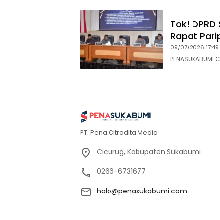
Tok! DPRD 
Rapat Pari
09/07/2026 17:49
PENASUKABUMI.C
PT. Pena Citradita Media
Cicurug, Kabupaten Sukabumi
0266-6731677
halo@penasukabumi.com