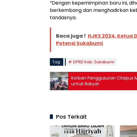
“Dengan kepemimpinan baru ini, di
berkembang dan menghadirkan kebi
tandasnya.
Baca juga !
HJKS 2024, Ketua 
Potensi Sukabumi
Tag:
DPRD Kab. Sukabumi
Korban Penggusuran Citepus Me
untuk Rakyat
Pos Terkait