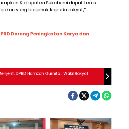
harapkan Kabupaten Sukabumi dapat terus
jakan yang berpihak kepada rakyat,”
DPRD Dorong Peningkatan Karya dan
njerit, DPRD Hamzah Gurnita : Wakil Rakyat