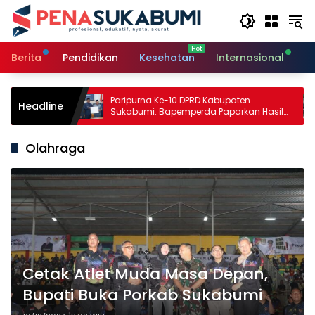
Langsung
ke
konten
Berita
Pendidikan
Kesehatan
Internasional
O
Paripurna Ke-10 DPRD Kabupaten
Peres
Headline
iara
Sukabumi: Bapemperda Paparkan Hasil
Bupat
Bahasan, Bupati Sampaikan Nota
Kema
Pengantar PDAM
Olahraga
Cetak Atlet Muda Masa Depan,
Bupati Buka Porkab Sukabumi