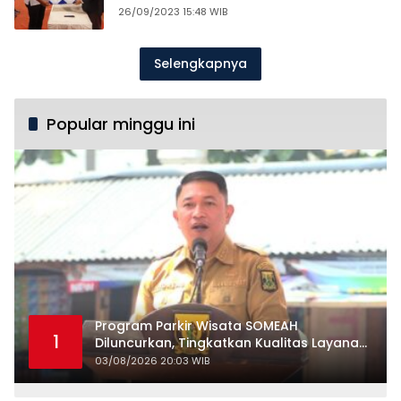
26/09/2023 15:48 WIB
Selengkapnya
Popular minggu ini
Program Parkir Wisata SOMEAH
1
Diluncurkan, Tingkatkan Kualitas Layanan
Kepariwisataan
03/08/2026 20:03 WIB