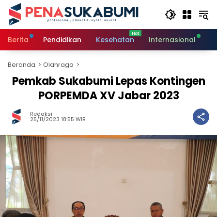
Langsung
ke
konten
Berita
Pendidikan
Kesehatan
Internasional
O
Beranda
Olahraga
Pemkab Sukabumi Lepas Kontingen
PORPEMDA XV Jabar 2023
Redaksi
25/11/2023 18:55 WIB