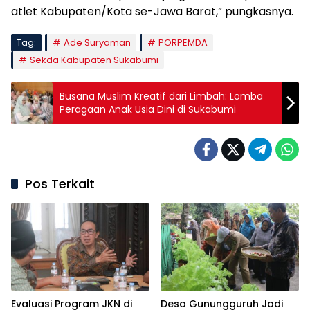
atlet Kabupaten/Kota se-Jawa Barat,” pungkasnya.
Tag:
Ade Suryaman
PORPEMDA
Sekda Kabupaten Sukabumi
Busana Muslim Kreatif dari Limbah: Lomba
Peragaan Anak Usia Dini di Sukabumi
Pos Terkait
Evaluasi Program JKN di
Desa Gunungguruh Jadi