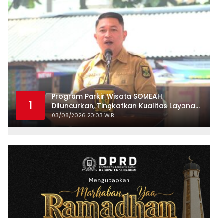
Program Parkir Wisata SOMEAH
1
Diluncurkan, Tingkatkan Kualitas Layanan
Kepariwisataan
03/08/2026 20:03 WIB