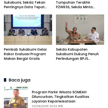
Sukabumi, Sekda Tekan
Tumpuhan Terakhir
Pentingnya Data Tepat
P2WKSS, Sekda Minta
Sasaran
Kemenangan Maksimal
Pemkab Sukabumi Gelar
Sekda Kabupaten
Rakor Evaluasi Program
Sukabumi Dukung Penuh
Makan Bergizi Gratis
Perlindungan BPJS
Ketenagakerjaan bagi
Pekerja Informal
Baca juga
Program Parkir Wisata SOMEAH
Diluncurkan, Tingkatkan Kualitas
Layanan Kepariwisataan
03/08/2026 20:03 WIB