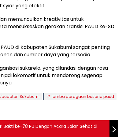
syiar yang efektif.
an memunculkan kreativitas untuk
erta mensukseskan gerakan transisi PAUD ke-SD
PAUD di Kabupaten Sukabumi sangat penting
nen dan sumber daya yang tersedia.
nisasi sukarela, yang dilandasi dengan rasa
enjadi lokomotif untuk mendorong segenap
snya.
abupaten Sukabumi
lomba peragaan busana paud
i Bakti ke-78 PU Dengan Acara Jalan Sehat di