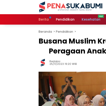
Langsung
ke
konten
Berita
Pendidikan
Kesehatan
Beranda
Pendidikan
Busana Muslim Kr
Peragaan Anak 
Redaksi
25/11/2023 19:20 WIB