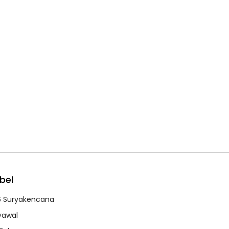
bel
6 Suryakencana
syawal