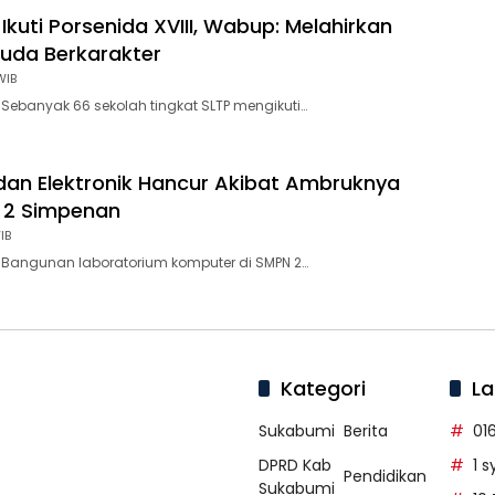
Ikuti Porsenida XVIII, Wabup: Melahirkan
uda Berkarakter
WIB
Sebanyak 66 sekolah tingkat SLTP mengikuti…
an Elektronik Hancur Akibat Ambruknya
 2 Simpenan
IB
 Bangunan laboratorium komputer di SMPN 2…
Kategori
La
Sukabumi
Berita
01
DPRD Kab
1 
Pendidikan
Sukabumi