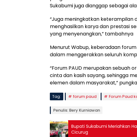
Sukabumi juga dianggap sebagai alat 
“Juga meningkatkan keterampilan d
menghasilkan karya dan prestasi s
yang menyenangkan,” tambahnya
Menurut Wabup, keberadaan forum 
dalam menggerakkan seluruh kompo
“Forum PAUD merupakan sebuah orga
cinta dan kasih sayang, sehingga m
elemen dalam masyarakat,” pungka
Tag:
forum paud
Forum Paud k
Penulis: Bery Kurniawan
Bupati Sukabumi Meriahkan Har
Cicurug