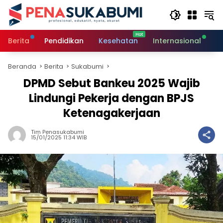
Langsung
ke
konten
Berita
Pendidikan
Kesehatan
Internasional
O
Beranda
Berita
Sukabumi
DPMD Sebut Bankeu 2025 Wajib
Lindungi Pekerja dengan BPJS
Ketenagakerjaan
Tim Penasukabumi
15/01/2025 11:34 WIB