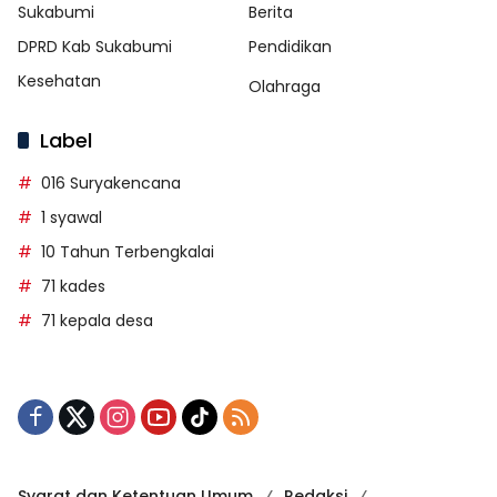
Sukabumi
Berita
DPRD Kab Sukabumi
Pendidikan
Kesehatan
Olahraga
Label
016 Suryakencana
1 syawal
10 Tahun Terbengkalai
71 kades
71 kepala desa
Syarat dan Ketentuan Umum
Redaksi