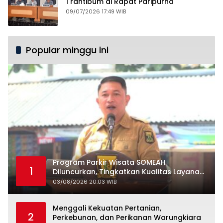
Trantibum di Rapat Paripurna
09/07/2026 17:49 WIB
Popular minggu ini
Program Parkir Wisata SOMEAH
1
Diluncurkan, Tingkatkan Kualitas Layanan
Kepariwisataan
03/08/2026 20:03 WIB
Menggali Kekuatan Pertanian,
2
Perkebunan, dan Perikanan Warungkiara