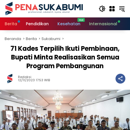
Langsung
ke
konten
Berita
Pendidikan
Kesehatan
Internasional
O
Beranda
Berita
Sukabumi
71 Kades Terpilih Ikuti Pembinaan,
Bupati Minta Realisasikan Semua
Program Pembangunan
Redaksi
12/11/2023 17:53 WIB