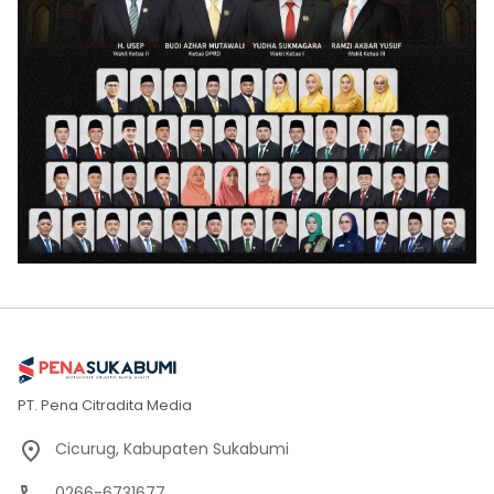
PT. Pena Citradita Media
Cicurug, Kabupaten Sukabumi
0266-6731677