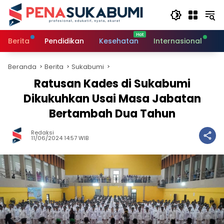
Langsung
ke
konten
Berita
Pendidikan
Kesehatan
Internasional
O
Beranda
Berita
Sukabumi
Ratusan Kades di Sukabumi
Dikukuhkan Usai Masa Jabatan
Bertambah Dua Tahun
Redaksi
11/06/2024 14:57 WIB