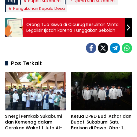
Tag:
Bupati Sukabumi
Dpmd Kab Sukabumi
Pengukuhan Kepala Desa
Orang Tua Siswa di Cicurug Kesulitan Minta
Legalisir Ijazah karena Tunggakan Sekolah
Pos Terkait
Sinergi Pemkab Sukabumi
Ketua DPRD Budi Azhar dan
dan Kemenag dalam
Bupati Sukabumi Satu
Gerakan Wakaf 1 Juta Al-
Barisan di Pawai Obor 1
Qur’an
Muharram