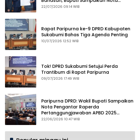
Bahasan, Bupati Sampaikan Nota
Pengantar PDAM
22/07/2026 09:14 WIB
Rapat Paripurna ke-9 DPRD Kabupaten
Sukabumi Bahas Tiga Agenda Penting
10/07/2026 12:52 WIB
Tok! DPRD Sukabumi Setujui Perda
Trantibum di Rapat Paripurna
09/07/2026 17:49 WIB
Paripurna DPRD: Wakil Bupati Sampaikan
Nota Pengantar Raperda
Pertanggungjawaban APBD 2025
dengan Raihan WTP ke-12
22/06/2026 10:47 WIB