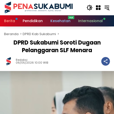
Langsung
ke
konten
Berita
Pendidikan
Kesehatan
Internasional
O
Beranda
DPRD Kab Sukabumi
DPRD Sukabumi Soroti Dugaan
Pelanggaran SLF Menara
Redaksi
06/05/2026 10:00 WIB