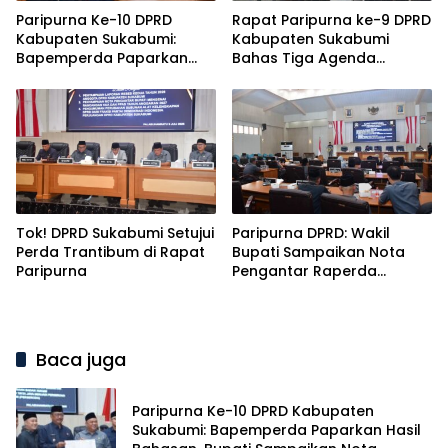
Paripurna Ke-10 DPRD
Rapat Paripurna ke-9 DPRD
Kabupaten Sukabumi:
Kabupaten Sukabumi
Bapemperda Paparkan
Bahas Tiga Agenda
Hasil Bahasan, Bupati
Penting
Sampaikan Nota
Pengantar PDAM
Tok! DPRD Sukabumi Setujui
Paripurna DPRD: Wakil
Perda Trantibum di Rapat
Bupati Sampaikan Nota
Paripurna
Pengantar Raperda
Pertanggungjawaban
APBD 2025 dengan Raihan
WTP ke-12
Baca juga
Paripurna Ke-10 DPRD Kabupaten
Sukabumi: Bapemperda Paparkan Hasil