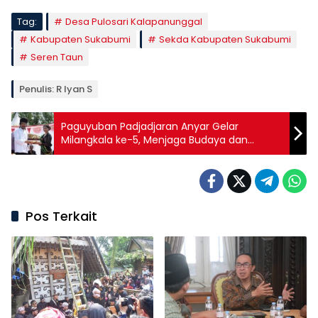
Tag:
Desa Pulosari Kalapanunggal
Kabupaten Sukabumi
Sekda Kabupaten Sukabumi
Seren Taun
Penulis: R Iyan S
Paguyuban Padjadjaran Anyar Gelar
Milangkala ke-5, Menjaga Budaya dan
Memajukan Pariwisata
Pos Terkait