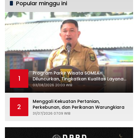
Popular minggu ini
Program Parkir Wisata SOMEAH
1
Diluncurkan, Tingkatkan Kualitas Layanan
Kepariwisataan
03/08/2026 20:03 WIB
Menggali Kekuatan Pertanian,
2
Perkebunan, dan Perikanan Warungkiara
31/07/2026 07:09 WIB