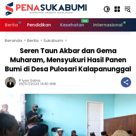
Langsung
ke
konten
Berita
Pendidikan
Kesehatan
Internasional
O
Beranda
Berita
Sukabumi
Seren Taun Akbar dan Gema
Muharam, Mensyukuri Hasil Panen
Bumi di Desa Pulosari Kalapanunggal
R Iyan Satria
29/07/2023 14:40 WIB