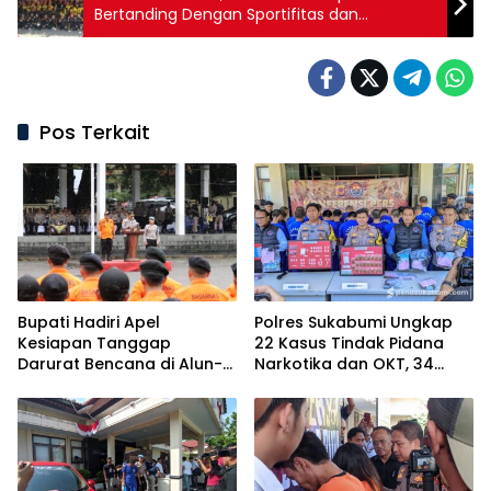
Bertanding Dengan Sportifitas dan
Mencapai Prestasi
Pos Terkait
Bupati Hadiri Apel
Polres Sukabumi Ungkap
Kesiapan Tanggap
22 Kasus Tindak Pidana
Darurat Bencana di Alun-
Narkotika dan OKT, 34
alun Palabuhanratu
Tersangka Ditahan.