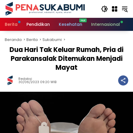
Langsung
ke
konten
Berita
Pendidikan
Kesehatan
Internasional
O
Beranda
Berita
Sukabumi
Dua Hari Tak Keluar Rumah, Pria di
Parakansalak Ditemukan Menjadi
Mayat
Redaksi
30/06/2023 09:20 WIB