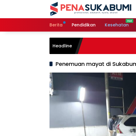
Langsung
ke
konten
Berita
Pendidikan
Kesehatan
Headline
Penemuan mayat di Sukabu