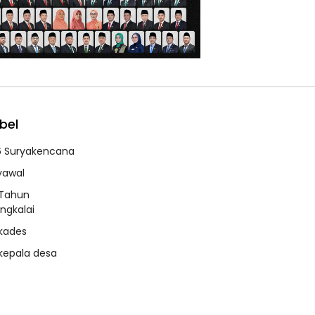
bel
6 Suryakencana
syawal
 Tahun
ngkalai
 kades
 kepala desa