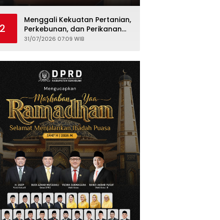
Kepariwisataan
Menggali Kekuatan Pertanian,
2
Perkebunan, dan Perikanan
Warungkiara
31/07/2026 07:09 WIB