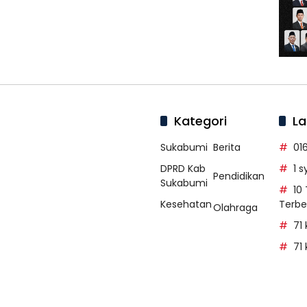
Kategori
La
Sukabumi
Berita
01
DPRD Kab
1 
Pendidikan
Sukabumi
10
Kesehatan
Terbe
Olahraga
71
71