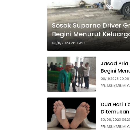
Sosok Suparno Driver G
Begini Menurut Keluarg
08/11/2023 21:51 WIB
Jasad Pria
Begini Menu
08/11/2023 20:06
PENASUKABUMI.C
Dua Hari T
Ditemukan
30/06/2023 09:2
PENASUKABUMI.C