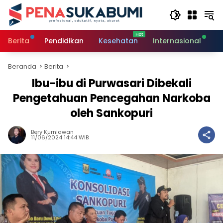
Langsung
ke
konten
Berita
Pendidikan
Kesehatan
Internasional
O
Beranda
Berita
Ibu-ibu di Purwasari Dibekali
Pengetahuan Pencegahan Narkoba
oleh Sankopuri
Bery Kurniawan
11/06/2024 14:44 WIB