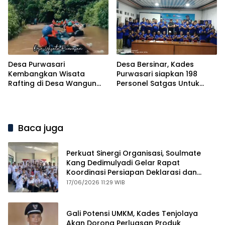
Desa Purwasari
Desa Bersinar, Kades
Kembangkan Wisata
Purwasari siapkan 198
Rafting di Desa Wangun
Personel Satgas Untuk
Jaya
Perangi Narkoba
Baca juga
Perkuat Sinergi Organisasi, Soulmate
Kang Dedimulyadi Gelar Rapat
Koordinasi Persiapan Deklarasi dan
Mubes
17/06/2026 11:29 WIB
Gali Potensi UMKM, Kades Tenjolaya
Akan Dorong Perluasan Produk