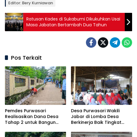
Editor: Bery Kurniawan
Ratusan Kades di Sukabumi Dikukuhkan Usai
Masa Jabatan Bertambah Dua Tahun
Pos Terkait
Pemdes Purwasari
Desa Purwasari Wakili
Realisasikan Dana Desa
Jabar di Lomba Desa
Tahap 2 untuk Bangun
Berkinerja Baik Tingkat
Drainase 94 Meter
Nasional