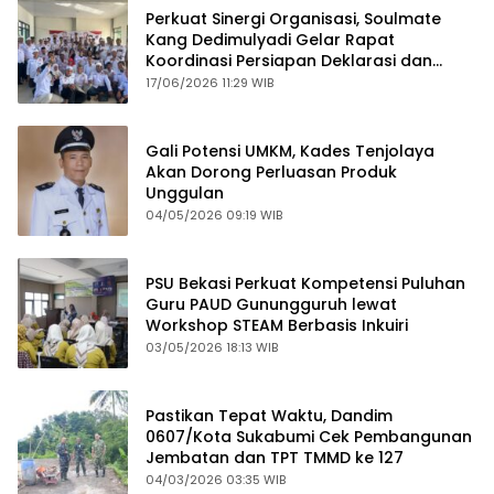
Perkuat Sinergi Organisasi, Soulmate
Kang Dedimulyadi Gelar Rapat
Koordinasi Persiapan Deklarasi dan
Mubes
17/06/2026 11:29 WIB
Gali Potensi UMKM, Kades Tenjolaya
Akan Dorong Perluasan Produk
Unggulan
04/05/2026 09:19 WIB
PSU Bekasi Perkuat Kompetensi Puluhan
Guru PAUD Gunungguruh lewat
Workshop STEAM Berbasis Inkuiri
03/05/2026 18:13 WIB
Pastikan Tepat Waktu, Dandim
0607/Kota Sukabumi Cek Pembangunan
Jembatan dan TPT TMMD ke 127
04/03/2026 03:35 WIB