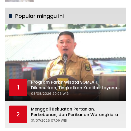
Popular minggu ini
Program Parkir Wisata SOMEAH
1
Diluncurkan, Tingkatkan Kualitas Layanan
Kepariwisataan
03/08/2026 20:03 WIB
Menggali Kekuatan Pertanian,
2
Perkebunan, dan Perikanan Warungkiara
31/07/2026 07:09 WIB