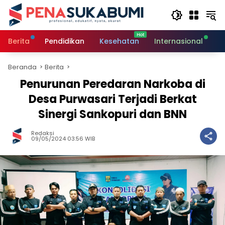
Langsung
ke
konten
Berita
Pendidikan
Kesehatan
Internasional
O
Beranda
Berita
Penurunan Peredaran Narkoba di
Desa Purwasari Terjadi Berkat
Sinergi Sankopuri dan BNN
Redaksi
09/05/2024 03:56 WIB