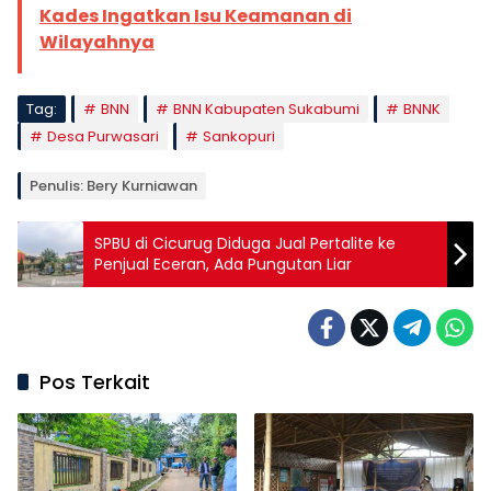
Kades Ingatkan Isu Keamanan di
Wilayahnya
Tag:
BNN
BNN Kabupaten Sukabumi
BNNK
Desa Purwasari
Sankopuri
Penulis: Bery Kurniawan
SPBU di Cicurug Diduga Jual Pertalite ke
Penjual Eceran, Ada Pungutan Liar
Pos Terkait