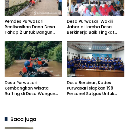
Pemdes Purwasari
Desa Purwasari Wakili
Realisasikan Dana Desa
Jabar di Lomba Desa
Tahap 2 untuk Bangun
Berkinerja Baik Tingkat
Drainase 94 Meter
Nasional
Desa Purwasari
Desa Bersinar, Kades
Kembangkan Wisata
Purwasari siapkan 198
Rafting di Desa Wangun
Personel Satgas Untuk
Jaya
Perangi Narkoba
Baca juga