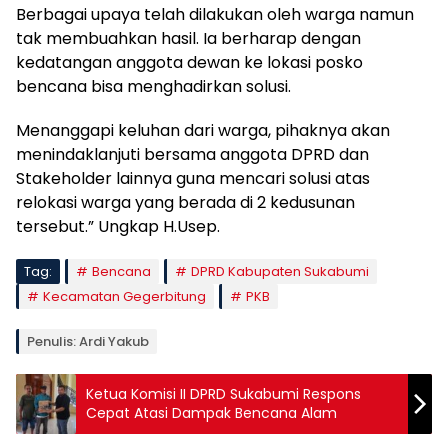
Berbagai upaya telah dilakukan oleh warga namun
tak membuahkan hasil. Ia berharap dengan
kedatangan anggota dewan ke lokasi posko
bencana bisa menghadirkan solusi.
Menanggapi keluhan dari warga, pihaknya akan
menindaklanjuti bersama anggota DPRD dan
Stakeholder lainnya guna mencari solusi atas
relokasi warga yang berada di 2 kedusunan
tersebut.” Ungkap H.Usep.
Tag:
Bencana
DPRD Kabupaten Sukabumi
Kecamatan Gegerbitung
PKB
Penulis: Ardi Yakub
Ketua Komisi II DPRD Sukabumi Respons
Cepat Atasi Dampak Bencana Alam