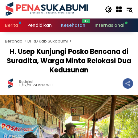
Langsung
ke
konten
Berita
Pendidikan
Kesehatan
Internasional
O
Beranda
DPRD Kab Sukabumi
H. Usep Kunjungi Posko Bencana di
Suradita, Warga Minta Relokasi Dua
Kedusunan
Redaksi
11/12/2024 19:13 WIB