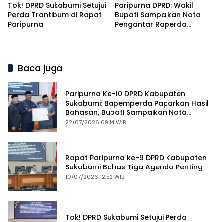
Tok! DPRD Sukabumi Setujui
Paripurna DPRD: Wakil
Perda Trantibum di Rapat
Bupati Sampaikan Nota
Paripurna
Pengantar Raperda
Pertanggungjawaban
APBD 2025 dengan Raihan
WTP ke-12
Baca juga
Paripurna Ke-10 DPRD Kabupaten
Sukabumi: Bapemperda Paparkan Hasil
Bahasan, Bupati Sampaikan Nota
Pengantar PDAM
22/07/2026 09:14 WIB
Rapat Paripurna ke-9 DPRD Kabupaten
Sukabumi Bahas Tiga Agenda Penting
10/07/2026 12:52 WIB
Tok! DPRD Sukabumi Setujui Perda