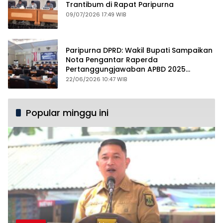
Trantibum di Rapat Paripurna
09/07/2026 17:49 WIB
Paripurna DPRD: Wakil Bupati Sampaikan
Nota Pengantar Raperda
Pertanggungjawaban APBD 2025
dengan Raihan WTP ke-12
22/06/2026 10:47 WIB
Popular minggu ini