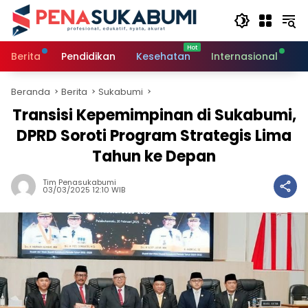
Langsung
ke
konten
Berita
Pendidikan
Kesehatan
Internasional
O
Beranda
Berita
Sukabumi
Transisi Kepemimpinan di Sukabumi,
DPRD Soroti Program Strategis Lima
Tahun ke Depan
Tim Penasukabumi
03/03/2025 12:10 WIB