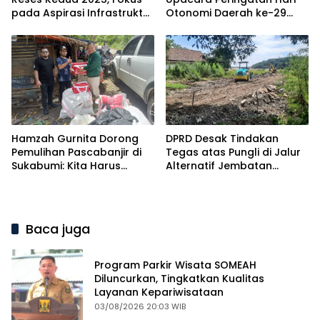
pada Aspirasi Infrastruktur
Otonomi Daerah ke-29
Warga
Tingkat Kabupaten Tahun
2025
Hamzah Gurnita Dorong
DPRD Desak Tindakan
Pemulihan Pascabanjir di
Tegas atas Pungli di Jalur
Sukabumi: Kita Harus
Alternatif Jembatan
Bergerak Bersama
Cidadap Sukabumi
Baca juga
Program Parkir Wisata SOMEAH
Diluncurkan, Tingkatkan Kualitas
Layanan Kepariwisataan
03/08/2026 20:03 WIB