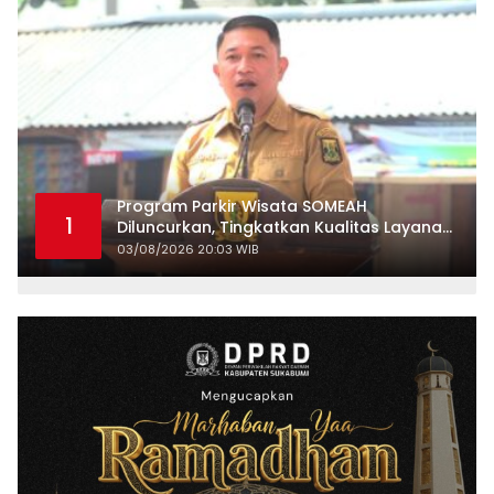
Program Parkir Wisata SOMEAH
1
Diluncurkan, Tingkatkan Kualitas Layanan
Kepariwisataan
03/08/2026 20:03 WIB