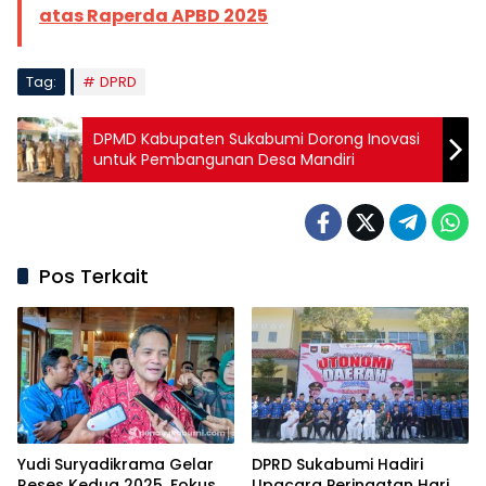
atas Raperda APBD 2025
Tag:
DPRD
DPMD Kabupaten Sukabumi Dorong Inovasi
untuk Pembangunan Desa Mandiri
Pos Terkait
Yudi Suryadikrama Gelar
DPRD Sukabumi Hadiri
Reses Kedua 2025, Fokus
Upacara Peringatan Hari