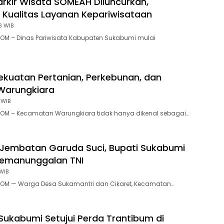
rkir Wisata SOMEAH Diluncurkan,
 Kualitas Layanan Kepariwisataan
3 WIB
OM – Dinas Pariwisata Kabupaten Sukabumi mulai
ekuatan Pertanian, Perkebunan, dan
Warungkiara
 WIB
OM – Kecamatan Warungkiara tidak hanya dikenal sebagai…
Jembatan Garuda Suci, Bupati Sukabumi
Kemanunggalan TNI
WIB
OM — Warga Desa Sukamantri dan Cikaret, Kecamatan…
Sukabumi Setujui Perda Trantibum di