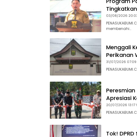
Program Pa
Tingkatkan
03/08/2026 20:0
PENASUKABUMI.C
membenahi…
Menggali K
Perikanan 
31/07/2026 07:09
PENASUKABUMI.C
Peresmian 
Apresiasi 
20/07/2026 13:17 
PENASUKABUMI.C
Tok! DPRD 