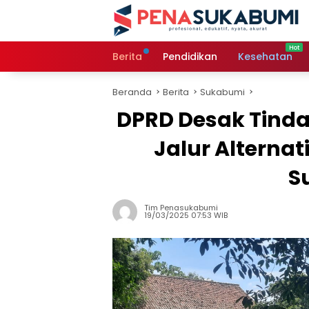
Langsung
ke
konten
Berita
Pendidikan
Kesehatan
Beranda
Berita
Sukabumi
DPRD Desak Tinda
Jalur Alterna
S
Tim Penasukabumi
19/03/2025 07:53 WIB