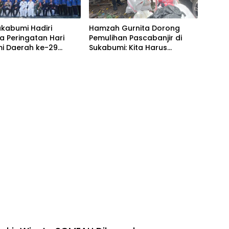
kabumi Hadiri
Hamzah Gurnita Dorong
 Peringatan Hari
Pemulihan Pascabanjir di
i Daerah ke-29
Sukabumi: Kita Harus
t Kabupaten Tahun
Bergerak Bersama