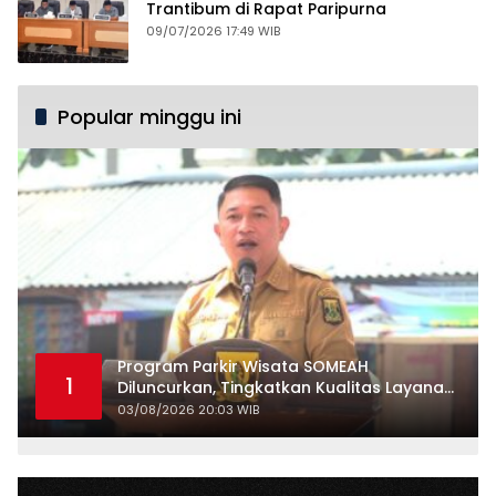
Trantibum di Rapat Paripurna
09/07/2026 17:49 WIB
Popular minggu ini
Program Parkir Wisata SOMEAH
1
Diluncurkan, Tingkatkan Kualitas Layanan
Kepariwisataan
03/08/2026 20:03 WIB