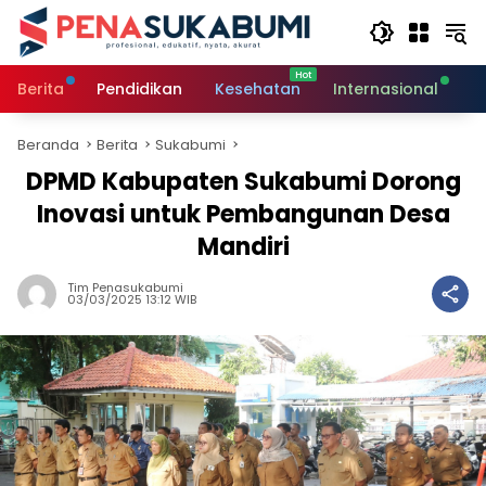
Langsung
ke
konten
Berita
Pendidikan
Kesehatan
Internasional
O
Beranda
Berita
Sukabumi
DPMD Kabupaten Sukabumi Dorong
Inovasi untuk Pembangunan Desa
Mandiri
Tim Penasukabumi
03/03/2025 13:12 WIB