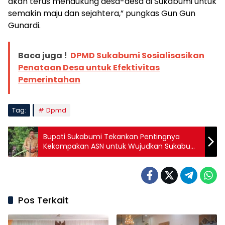
akan terus mendukung desa-desa di Sukabumi untuk
semakin maju dan sejahtera,” pungkas Gun Gun
Gunardi.
Baca juga !
DPMD Sukabumi Sosialisasikan
Penataan Desa untuk Efektivitas
Pemerintahan
Tag:
Dpmd
Bupati Sukabumi Tekankan Pentingnya
Kekompakan ASN untuk Wujudkan Sukabumi
Mubarakah
Pos Terkait