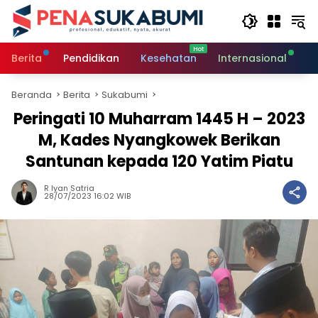
Langsung
ke
konten
Berita
Pendidikan
Kesehatan
Internasional
O
Beranda
Berita
Sukabumi
Peringati 10 Muharram 1445 H – 2023
M, Kades Nyangkowek Berikan
Santunan kepada 120 Yatim Piatu
R Iyan Satria
28/07/2023 16:02 WIB