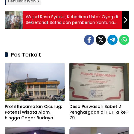
Penulis: R Iyan S
Wujud Rasa Syukur, Kehadiran Ustaz Oyag di
Sekretariat Satria dan pemberian Santunan
Yatim Piatu
Pos Terkait
Profil Kecamatan Cicurug:
Desa Purwasari Sabet 2
Potensi Wisata Alam,
Penghargaan di HUT RI ke-
hingga Cagar Budaya
79