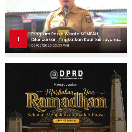
Program Parkir Wisata SOMEAH
1
Diluncurkan, Tingkatkan Kualitas Layanan
Kepariwisataan
03/08/2026 20:03 WIB