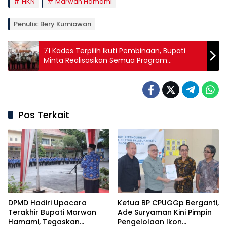
HKN
Marwan Hamami
Penulis: Bery Kurniawan
71 Kades Terpilih Ikuti Pembinaan, Bupati
Minta Realisasikan Semua Program
Pembangunan
Pos Terkait
DPMD Hadiri Upacara
Ketua BP CPUGGp Berganti,
Terakhir Bupati Marwan
Ade Suryaman Kini Pimpin
Hamami, Tegaskan
Pengelolaan Ikon