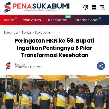
Langsung
ke
konten
Berita
Pendidikan
Kesehatan
Internasional
O
Beranda
Berita
Sukabumi
Peringatan HKN ke 59, Bupati
Ingatkan Pentingnya 6 Pilar
Transformasi Kesehatan
Redaksi
12/11/2023 17:26 WIB