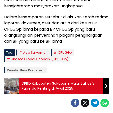
kesejahteraan masyarakat” ungkapnya
Dalam kesempatan tersebut dilakukan serah terima
laporan, dokumen, aset dan arsip dari ketua BP
CPUGGp lama kepada BP CPUGGp yang baru,
dilangsungkan penyerahan piagam penghargaan
dari BP yang baru ke BP lama.
Tag:
Ade Suryaman
CPUGGp
Unesco Global Geopark (CPUGGp)
Penulis: Bery Kurniawan
DPRD Kabupaten Sukabumi Mulai Bahas 3
Raperda Penting di Awal 2025