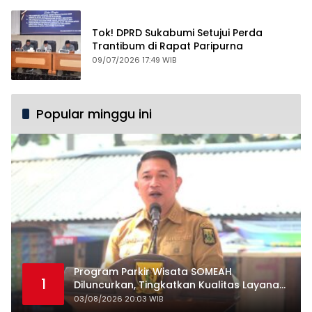
Tok! DPRD Sukabumi Setujui Perda
Trantibum di Rapat Paripurna
09/07/2026 17:49 WIB
Popular minggu ini
Program Parkir Wisata SOMEAH
1
Diluncurkan, Tingkatkan Kualitas Layanan
Kepariwisataan
03/08/2026 20:03 WIB