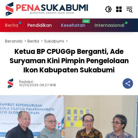
Langsung
ke
konten
Berita
Pendidikan
Kesehatan
Internasional
O
Beranda
Berita
Sukabumi
Ketua BP CPUGGp Berganti, Ade
Suryaman Kini Pimpin Pengelolaan
Ikon Kabupaten Sukabumi
Redaksi
10/01/2025 08:27 WIB