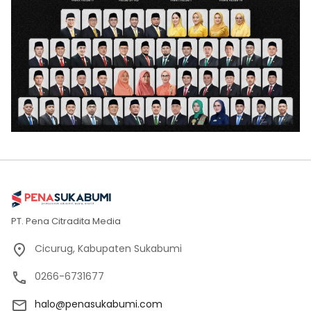
PT. Pena Citradita Media
Cicurug, Kabupaten Sukabumi
0266-6731677
halo@penasukabumi.com