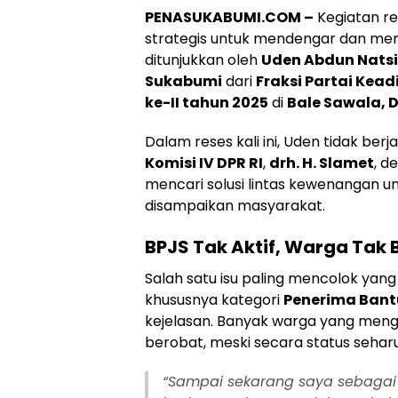
PENASUKABUMI.COM –
Kegiatan res
strategis untuk mendengar dan memp
ditunjukkan oleh
Uden Abdun Natsi
Sukabumi
dari
Fraksi Partai Kead
ke-II tahun 2025
di
Bale Sawala, 
Dalam reses kali ini, Uden tidak berj
Komisi IV DPR RI
,
drh. H. Slamet
, d
mencari solusi lintas kewenangan un
disampaikan masyarakat.
BPJS Tak Aktif, Warga Tak 
Salah satu isu paling mencolok yan
khususnya kategori
Penerima Bantu
kejelasan. Banyak warga yang meng
berobat, meski secara status seha
“Sampai sekarang saya sebagai