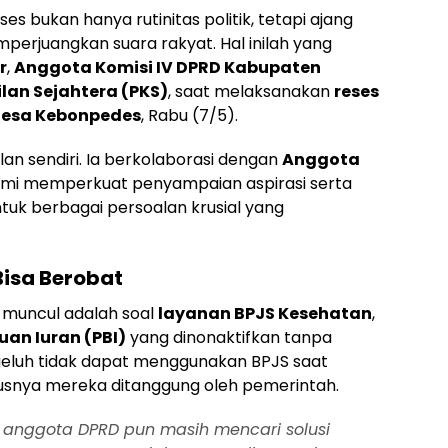
es bukan hanya rutinitas politik, tetapi ajang
erjuangkan suara rakyat. Hal inilah yang
r
,
Anggota Komisi IV DPRD Kabupaten
ilan Sejahtera (PKS)
, saat melaksanakan
reses
Desa Kebonpedes
, Rabu (7/5).
alan sendiri. Ia berkolaborasi dengan
Anggota
emi memperkuat penyampaian aspirasi serta
tuk berbagai persoalan krusial yang
Bisa Berobat
g muncul adalah soal
layanan BPJS Kesehatan
,
an Iuran (PBI)
yang dinonaktifkan tanpa
eluh tidak dapat menggunakan BPJS saat
rusnya mereka ditanggung oleh pemerintah.
 anggota DPRD pun masih mencari solusi