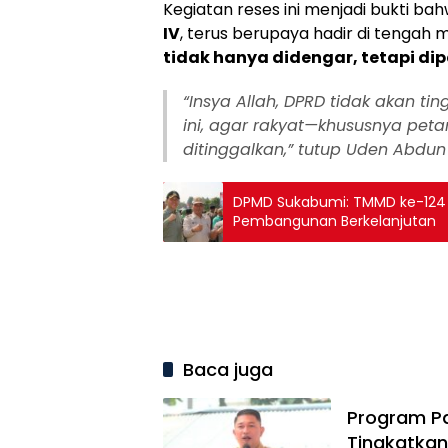
Kegiatan reses ini menjadi bukti ba
IV
, terus berupaya hadir di tenga
tidak hanya didengar, tetapi di
“Insya Allah, DPRD tidak akan ti
ini, agar rakyat—khususnya pet
ditinggalkan,” tutup Uden Abdun 
DPMD Sukabumi: TMMD ke-124 W
Pembangunan Berkelanjutan
Baca juga
Program Pa
Tingkatkan