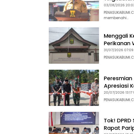
03/08/2026 20:0
PENASUKABUMI.C
membenahi…
Menggali K
Perikanan 
31/07/2026 07:09
PENASUKABUMI.C
Peresmian 
Apresiasi 
20/07/2026 13:17 
PENASUKABUMI.C
Tok! DPRD 
Rapat Pari