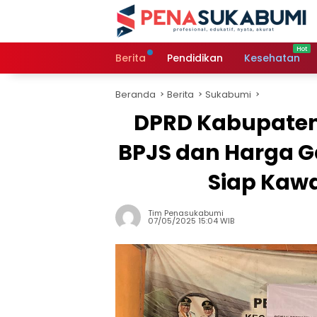
Langsung
ke
konten
Berita
Pendidikan
Kesehatan
Beranda
Berita
Sukabumi
DPRD Kabupaten 
BPJS dan Harga G
Siap Kawa
Tim Penasukabumi
07/05/2025 15:04 WIB