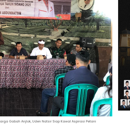
arga Gabah Anjlok, Uden Natsir Siap Kawal Aspirasi Petani