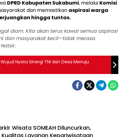
hwa
DPRD Kabupaten Sukabumi
, melalui
Komisi
h masyarakat dan memastikan
aspirasi warga
perjuangkan hingga tuntas.
nggal diam. Kita akan terus kawal semua aspirasi
ani dan masyarakat kecil—tidak merasa
Natsir.
ujud Nyata Sinergi TNI dan Desa Menuju
rkir Wisata SOMEAH Diluncurkan,
 Kualitas Layanan Kepariwisataan