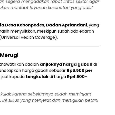
akan segera mengadakan rapat lintas sektor agar
kan manfaat layanan kesehatan yang adil,”
la Desa Kebonpedes
,
Dadan Apriandani
, yang
sih menyulitkan, meskipun sudah ada edaran
(Universal Health Coverage).
 Merugi
gkhawatirkan adalah
anjloknya harga gabah
di
 menetapkan harga gabah sebesar
Rp6.500 per
njual kepada
tengkulak
di harga
Rp4.500–
engkulak karena sebelumnya sudah meminjam
Ini siklus yang menjerat dan merugikan petani