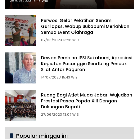
Olahraga Semakin Baik
26/09/2023 15:48 WIB
Perwosi Gelar Pelatihan Senam
Gurilapss, Wabup Sukabumi Meriahkan
Semua Event Olahraga
07/08/2023 13:28 WIB
Dewan Pembina IPSI Sukabumi, Apresiasi
Kegiatan Pasanggiri Seni Ibing Pencak
Silat Antar Paguron
14/07/2023 15:43 WIB
Ruang Bagi Atlet Muda Jabar, Wujudkan
Prestasi Pasca Popda XIII Dengan
Dukungan Bupati
27/06/2023 13:07 WIB
Popular minggu ini