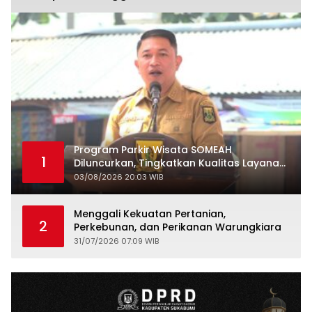
Program Parkir Wisata SOMEAH
1
Diluncurkan, Tingkatkan Kualitas Layanan
Kepariwisataan
03/08/2026 20:03 WIB
Menggali Kekuatan Pertanian,
2
Perkebunan, dan Perikanan Warungkiara
31/07/2026 07:09 WIB