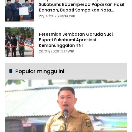
Sukabumi: Bapemperda Paparkan Hasil
Bahasan, Bupati Sampaikan Nota
Pengantar PDAM
22/07/2026 09:14 WIB
Peresmian Jembatan Garuda Suci,
Bupati Sukabumi Apresiasi
Kemanunggalan TNI
20/07/2026 13:17 WIB
Popular minggu ini