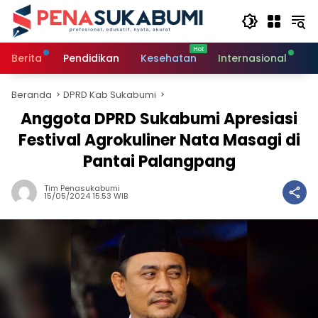
Langsung
ke
konten
Berita
Pendidikan
Kesehatan
Internasional
O
Beranda
DPRD Kab Sukabumi
Anggota DPRD Sukabumi Apresiasi
Festival Agrokuliner Nata Masagi di
Pantai Palangpang
Tim Penasukabumi
15/05/2024 15:53 WIB