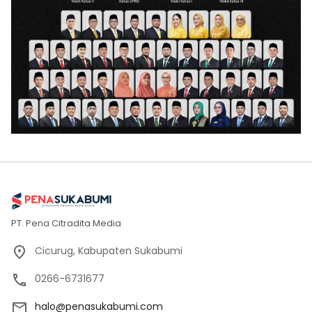
PT. Pena Citradita Media
Cicurug, Kabupaten Sukabumi
0266-6731677
halo@penasukabumi.com