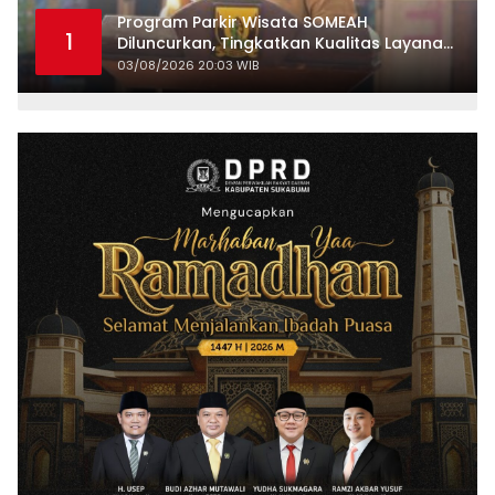
Program Parkir Wisata SOMEAH
1
Diluncurkan, Tingkatkan Kualitas Layanan
Kepariwisataan
03/08/2026 20:03 WIB