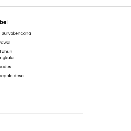
bel
6 Suryakencana
syawal
 Tahun
ngkalai
 kades
 kepala desa