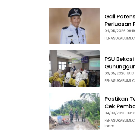
Gali Poten
Perluasan 
04/05/2026 09:19
PENASUKABUMI.CO
PSU Bekasi
Gunungguru
03/05/2026 18:13
PENASUKABUMI.C
Pastikan 
Cek Pemba
04/03/2026 03:3
PENASUKABUMI.C
Indra…