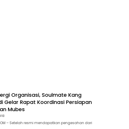
engan Raihan WTP
nergi Organisasi, Soulmate Kang
i Gelar Rapat Koordinasi Persiapan
dan Mubes
WIB
OM – Setelah resmi mendapatkan pengesahan dari