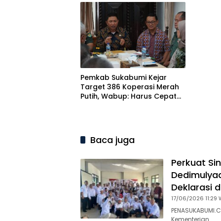
2025 d
ke-12
Pemkab Sukabumi Kejar
Target 386 Koperasi Merah
Putih, Wabup: Harus Cepat
tapi Cermat
Baca juga
Perkuat Si
Dedimulyad
Deklarasi 
17/06/2026 11:29 
PENASUKABUMI.C
Kementerian…