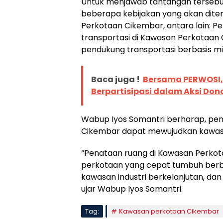
Untuk menjawab tantangan terseb
beberapa kebijakan yang akan dit
Perkotaan Cikembar, antara lain: P
transportasi di Kawasan Perkotaan
pendukung transportasi berbasis m
Baca juga !
Bersama PERWOSI,
Berpartisipasi dalam Aksi Don
Wabup Iyos Somantri berharap, pen
Cikembar dapat mewujudkan kawasa
“Penataan ruang di Kawasan Perkot
perkotaan yang cepat tumbuh berb
kawasan industri berkelanjutan, d
ujar Wabup Iyos Somantri.
Tag:
Kawasan perkotaan Cikembar