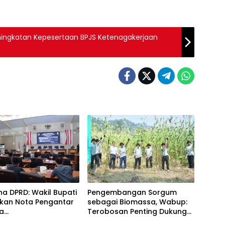
ngkatan Kepesertaan BPJS Ketenagakerjaan
na DPRD: Wakil Bupati
Pengembangan Sorgum
kan Nota Pengantar
sebagai Biomassa, Wabup:
a
Terobosan Penting Dukung
ggungjawaban APBD
Energi Berkelanjutan