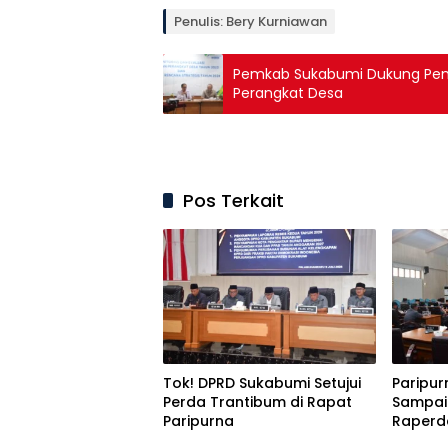
Penulis: Bery Kurniawan
Pemkab Sukabumi Dukung Peni
Perangkat Desa
Pos Terkait
Tok! DPRD Sukabumi Setujui
Paripur
Perda Trantibum di Rapat
Sampai
Paripurna
Raperd
Pertan