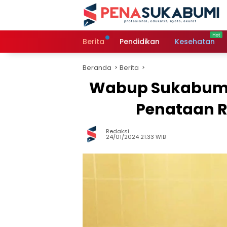
Langsung
ke
konten
Berita
Pendidikan
Kesehatan
Beranda
Berita
Wabup Sukabumi 
Penataan R
Redaksi
24/01/2024 21:33 WIB