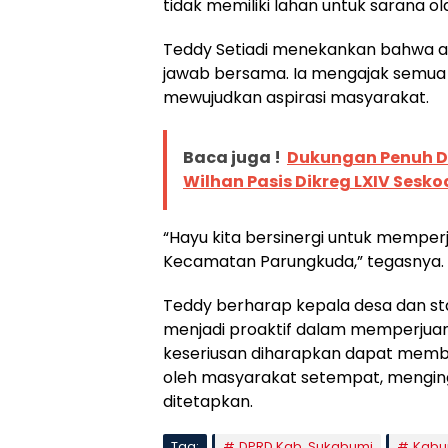
tidak memiliki lahan untuk sarana o
Teddy Setiadi menekankan bahwa a
jawab bersama. Ia mengajak semua p
mewujudkan aspirasi masyarakat.
Baca juga !
Dukungan Penuh D
Wilhan Pasis Dikreg LXIV Sesk
“Hayu kita bersinergi untuk memper
Kecamatan Parungkuda,” tegasnya.
Teddy berharap kepala desa dan s
menjadi proaktif dalam memperjuang
keseriusan diharapkan dapat memba
oleh masyarakat setempat, mengin
ditetapkan.
Tag:
DPRD Kab. Sukabumi
Kabu