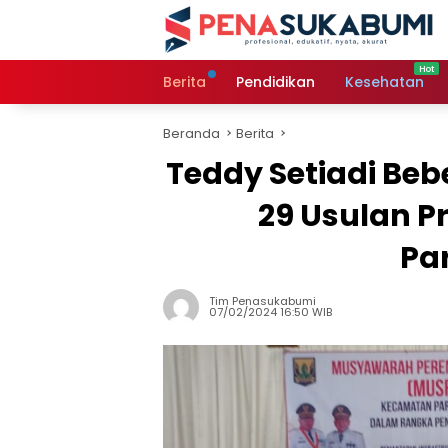
Langsung
ke
konten
Berita
Pendidikan
Kesehatan
Beranda
Berita
Teddy Setiadi Be
29 Usulan P
Pa
Tim Penasukabumi
07/02/2024 16:50 WIB