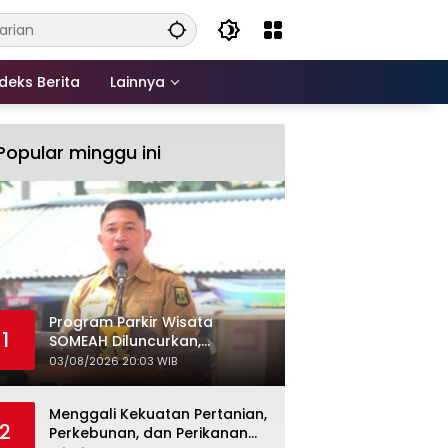
deks Berita
Lainnya
Popular minggu ini
Program Parkir Wisata
1
SOMEAH Diluncurkan,
Tingkatkan Kualitas Layanan
03/08/2026 20:03 WIB
Kepariwisataan
Menggali Kekuatan Pertanian,
2
Perkebunan, dan Perikanan