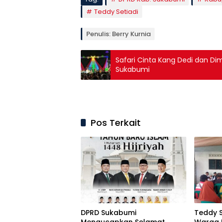
Teddy Setiadi
Penulis: Berry Kurnia
Safari Cinta Kang Dedi dan Di
Sukabumi
Pos Terkait
DPRD Sukabumi
Teddy S