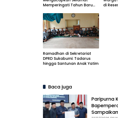
Mengucapkan Selamat
Warga 
Memperingati Tahun Baru
di Rese
Islam 1 Muharram 1448
Ramadhan di Sekretariat
DPRD Sukabumi: Tadarus
hingga Santunan Anak Yatim
Baca juga
Paripurna 
Bapemperda
Sampaikan