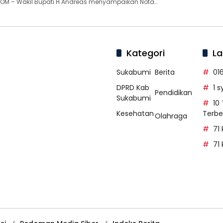
OM – Wakil Bupati H Andreas menyampaikan Nota…
Kategori
La
Sukabumi
Berita
01
DPRD Kab
1 
Pendidikan
Sukabumi
10
Kesehatan
Terbe
Olahraga
71
71