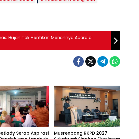
mas: Hujan Tak Hentikan Meriahnya Acara di
etiady Serap Aspirasi
Musrenbang RKPD 2027