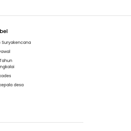
bel
6 Suryakencana
syawal
 Tahun
ngkalai
 kades
 kepala desa