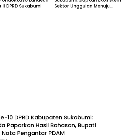
Pondokkaso Landeuh
Sukabumi: Siapkan Ekosistem
s II DPRD Sukabumi
Sektor Unggulan Menuju
Mubarokah
Ke-10 DPRD Kabupaten Sukabumi:
 Paparkan Hasil Bahasan, Bupati
 Nota Pengantar PDAM