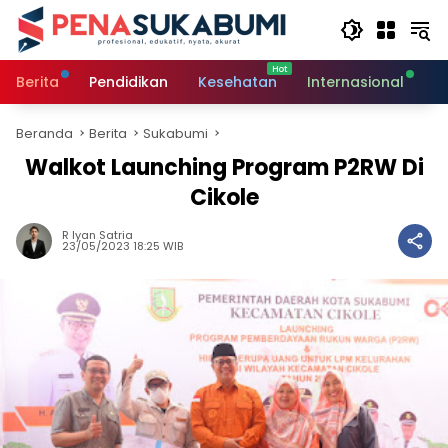
Langsung
ke
konten
Berita
Pendidikan
Kesehatan
Internasional
O
Beranda
Berita
Sukabumi
Walkot Launching Program P2RW Di
Cikole
R Iyan Satria
23/05/2023 18:25 WIB