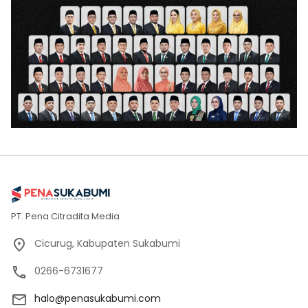
PT. Pena Citradita Media
Cicurug, Kabupaten Sukabumi
0266-6731677
halo@penasukabumi.com