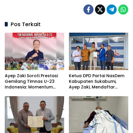
Pos Terkait
Ayep Zaki Soroti Prestasi
Ketua DPD Partai NasDem
Gemilang Timnas U-23
Kabupaten Sukabumi,
Indonesia: Momentum
Ayep Zaki, Mendaftar
Kebangkitan untuk
Sebagai Bacalon Wali Kota
Sukabumi
Sukabumi