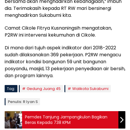
bersama akan menghadirkan kebahagiaan,” imbuh
dia. Terimakasih kepada RT RW mari bersinergi
menghadirkan Sukabumi kita.
Camat Cikole Fitrya Kusnaningsih mengatakan,
P2RW ini intervensi kekumuhan di Cikole.
Di mana dari tujuh aspek indikator dari 2018-2022
sudah dilaksanakan 369 pekerjaan. P2RW mengacu
indikator kondisi bangunan 59 unit bangunan
posyandu, masjid, 13 pekerjaan penyediaan air bersih,
dan program lainnya.
Tag:
Gedung Juang 45
Walikota Sukabumi
Penulis: R Iyan S
Pemdes Tanjung Jampangkulon Bagikan
Beras Kepada 738 KPM