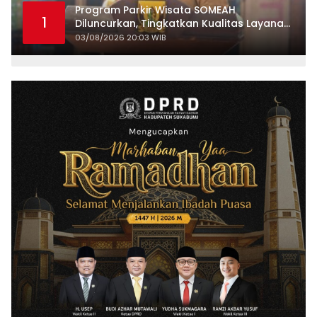
Program Parkir Wisata SOMEAH
1
Diluncurkan, Tingkatkan Kualitas Layanan
Kepariwisataan
03/08/2026 20:03 WIB