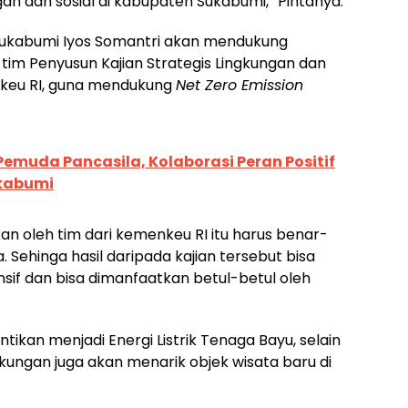
gan dan sosial di kabupaten Sukabumi,” Pintanya.
Sukabumi Iyos Somantri akan mendukung
 tim Penyusun Kajian Strategis Lingkungan dan
enkeu RI, guna mendukung
Net Zero Emission
emuda Pancasila, Kolaborasi Peran Positif
ukabumi
an oleh tim dari kemenkeu RI itu harus benar-
a. Sehinga hasil daripada kajian tersebut bisa
if dan bisa dimanfaatkan betul-betul oleh
tikan menjadi Energi Listrik Tenaga Bayu, selain
kungan juga akan menarik objek wisata baru di