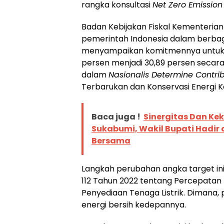
rangka konsultasi
Net Zero Emission
Badan Kebijakan Fiskal Kementeria
pemerintah Indonesia dalam berbaga
menyampaikan komitmennya untuk m
persen menjadi 30,89 persen secara 
dalam
Nasionalis Determine Contri
Terbarukan dan Konservasi Energi 
Baca juga !
Sinergitas Dan Ke
Sukabumi, Wakil Bupati Hadir
Bersama
Langkah perubahan angka target in
112 Tahun 2022 tentang Percepata
Penyediaan Tenaga Listrik. Dimana,
energi bersih kedepannya.