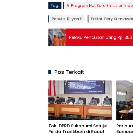
Tag:
Program Net Zero Emission Ind
Penulis: R Iyan S
Editor: Bery Kurniawa
Pelaku Pencurian Uang Rp. 350 
Pos Terkait
Tok! DPRD Sukabumi Setujui
Paripur
Perda Trantibum di Rapat
Sampai