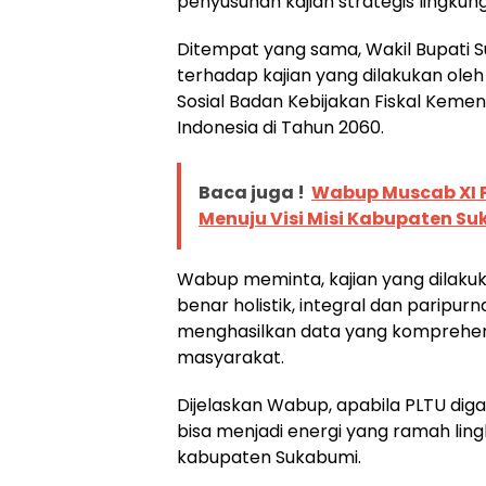
penyusunan kajian strategis lingkun
Ditempat yang sama, Wakil Bupati 
terhadap kajian yang dilakukan oleh
Sosial Badan Kebijakan Fiskal Kem
Indonesia di Tahun 2060.
Baca juga !
Wabup Muscab XI P
Menuju Visi Misi Kabupaten S
Wabup meminta, kajian yang dilakuk
benar holistik, integral dan paripurn
menghasilkan data yang komprehens
masyarakat.
Dijelaskan Wabup, apabila PLTU digan
bisa menjadi energi yang ramah ling
kabupaten Sukabumi.