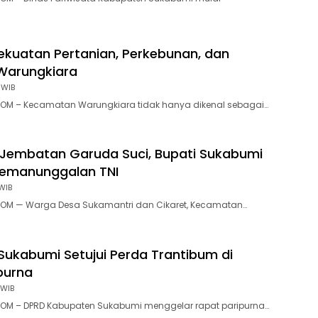
ekuatan Pertanian, Perkebunan, dan
Warungkiara
 WIB
OM – Kecamatan Warungkiara tidak hanya dikenal sebagai…
Jembatan Garuda Suci, Bupati Sukabumi
Kemanunggalan TNI
WIB
OM — Warga Desa Sukamantri dan Cikaret, Kecamatan…
Sukabumi Setujui Perda Trantibum di
purna
 WIB
OM – DPRD Kabupaten Sukabumi menggelar rapat paripurna…