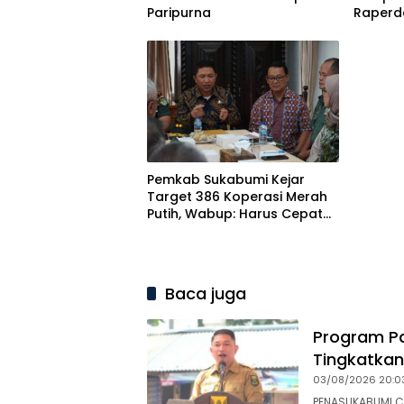
Paripurna
Raperd
Pertan
2025 d
ke-12
Pemkab Sukabumi Kejar
Target 386 Koperasi Merah
Putih, Wabup: Harus Cepat
tapi Cermat
Baca juga
Program Pa
Tingkatkan
03/08/2026 20:0
PENASUKABUMI.C