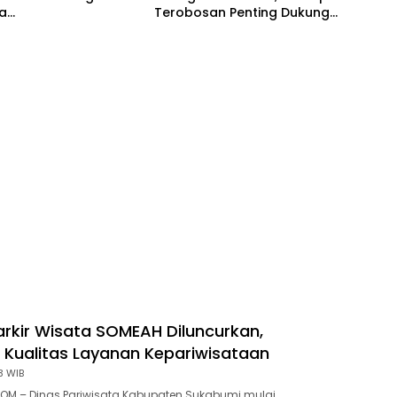
a
Terobosan Penting Dukung
ggungjawaban APBD
Energi Berkelanjutan
engan Raihan WTP
rkir Wisata SOMEAH Diluncurkan,
 Kualitas Layanan Kepariwisataan
3 WIB
OM – Dinas Pariwisata Kabupaten Sukabumi mulai