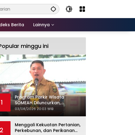
deks Berita
Lainnya
Popular minggu ini
Program Parkir Wisata
1
SOMEAH Diluncurkan,
Tingkatkan Kualitas Layanan
03/08/2026 20:03 WIB
Kepariwisataan
Menggali Kekuatan Pertanian,
2
Perkebunan, dan Perikanan