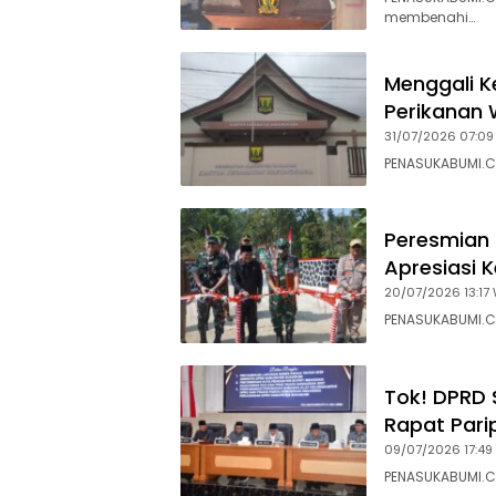
membenahi…
Menggali K
Perikanan 
31/07/2026 07:09
PENASUKABUMI.C
Peresmian 
Apresiasi 
20/07/2026 13:17 
PENASUKABUMI.C
Tok! DPRD 
Rapat Pari
09/07/2026 17:49
PENASUKABUMI.C