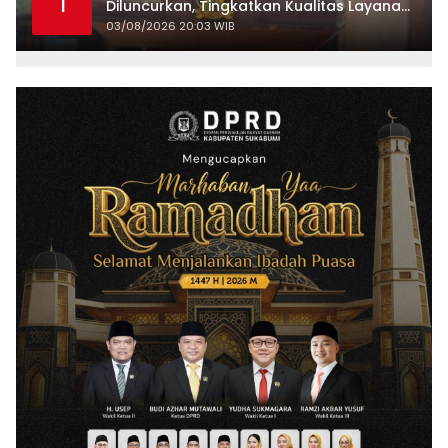
1
Diluncurkan, Tingkatkan Kualitas Layanan
Kepariwisataan
03/08/2026 20:03 WIB