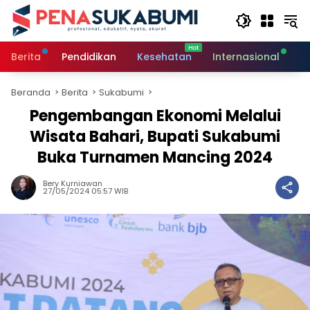
Langsung
ke
konten
Berita
Pendidikan
Kesehatan
Internasional
O
Beranda
Berita
Sukabumi
Pengembangan Ekonomi Melalui
Wisata Bahari, Bupati Sukabumi
Buka Turnamen Mancing 2024
Bery Kurniawan
27/05/2024 05:57 WIB