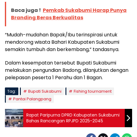
Baca juga !
Pemkab Sukabumi Harap Punya
Branding Beras Berkualitas
“Mudah-mudahan Bapak/Ibu terinspirasi untuk
mendorong wisata Bahari Kabupaten Sukabumi
semakin tumbuh dan berkembang,” tandasnya.
Dalam kesempatan tersebut Bupati Sukabumi
melakukan pengundian Badong, dilanjutkan dengan
pelepasan peserta 1 Perahu dan 1 Bagan.
Tag:
Bupati Sukabumi
Fishing tournament
Pantai Palangpang
Rapat Paripurna DPRD Kabupaten Sukabumi
Bahas Rancangan RPJPD 2025-2045