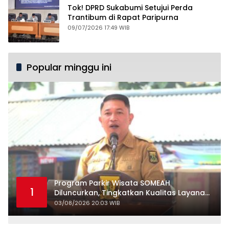
Tok! DPRD Sukabumi Setujui Perda
Trantibum di Rapat Paripurna
09/07/2026 17:49 WIB
Popular minggu ini
Program Parkir Wisata SOMEAH
1
Diluncurkan, Tingkatkan Kualitas Layanan
Kepariwisataan
03/08/2026 20:03 WIB