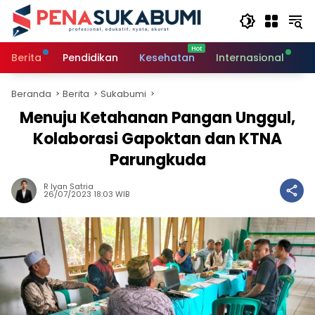
Langsung
ke
konten
Berita
Pendidikan
Kesehatan
Internasional
O
Beranda
Berita
Sukabumi
Menuju Ketahanan Pangan Unggul,
Kolaborasi Gapoktan dan KTNA
Parungkuda
R Iyan Satria
26/07/2023 18:03 WIB