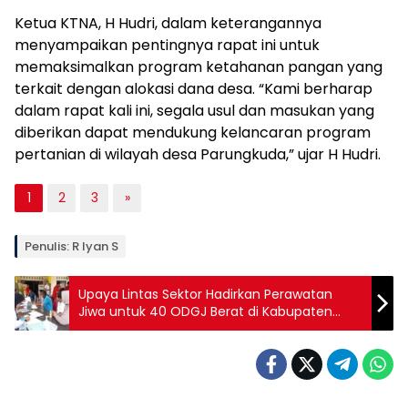
Ketua KTNA, H Hudri, dalam keterangannya
menyampaikan pentingnya rapat ini untuk
memaksimalkan program ketahanan pangan yang
terkait dengan alokasi dana desa. “Kami berharap
dalam rapat kali ini, segala usul dan masukan yang
diberikan dapat mendukung kelancaran program
pertanian di wilayah desa Parungkuda,” ujar H Hudri.
1
2
3
»
Penulis: R Iyan S
Upaya Lintas Sektor Hadirkan Perawatan
Jiwa untuk 40 ODGJ Berat di Kabupaten
Sukabumi