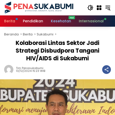
Langsung
ke
konten
Berita
Pendidikan
Kesehatan
Internasional
O
Beranda
Berita
Sukabumi
Kolaborasi Lintas Sektor Jadi
Strategi Disbudpora Tangani
HIV/AIDS di Sukabumi
Tim Penasukabumi
13/12/2024 15:23 WIB