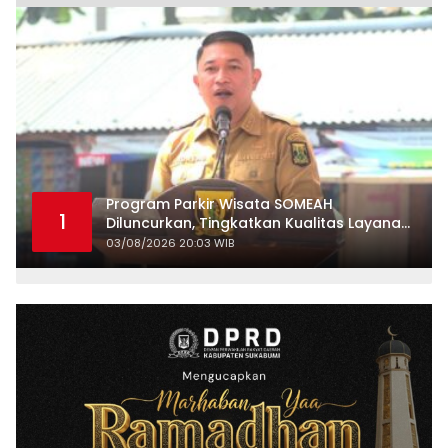
Program Parkir Wisata SOMEAH
1
Diluncurkan, Tingkatkan Kualitas Layanan
Kepariwisataan
03/08/2026 20:03 WIB