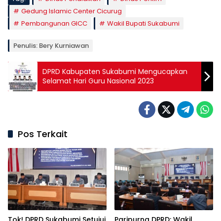
Gedung Islamic Center Cicurug
Pembangunan GICC
Wakil Bupati Sukabumi
Penulis: Bery Kurniawan
DPRD Kabupaten Sukabumi Mengucapkan
Selamat Hari Guru Nasional 2023
Pos Terkait
Tok! DPRD Sukabumi Setujui
Paripurna DPRD: Wakil