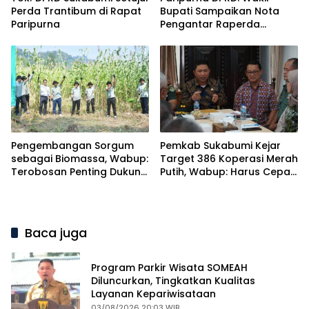
Perda Trantibum di Rapat
Bupati Sampaikan Nota
Paripurna
Pengantar Raperda
Pertanggungjawaban
APBD 2025 dengan Raihan
WTP ke-12
Pengembangan Sorgum
Pemkab Sukabumi Kejar
sebagai Biomassa, Wabup:
Target 386 Koperasi Merah
Terobosan Penting Dukung
Putih, Wabup: Harus Cepat
Energi Berkelanjutan
tapi Cermat
Baca juga
Program Parkir Wisata SOMEAH
Diluncurkan, Tingkatkan Kualitas
Layanan Kepariwisataan
03/08/2026 20:03 WIB