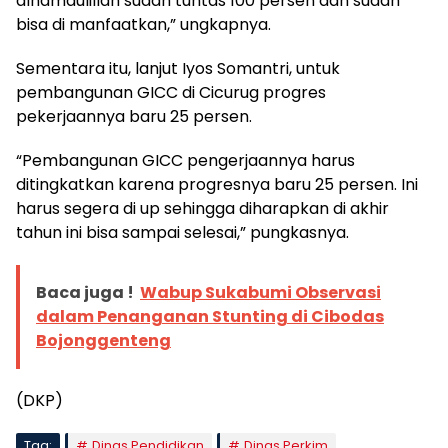
alhamdulillah sudah tuntas 100 persen dan sudah
bisa di manfaatkan,” ungkapnya.
Sementara itu, lanjut Iyos Somantri, untuk
pembangunan GICC di Cicurug progres
pekerjaannya baru 25 persen.
“Pembangunan GICC pengerjaannya harus
ditingkatkan karena progresnya baru 25 persen. Ini
harus segera di up sehingga diharapkan di akhir
tahun ini bisa sampai selesai,” pungkasnya.
Baca juga !
Wabup Sukabumi Observasi
dalam Penanganan Stunting di Cibodas
Bojonggenteng
(DKP)
Tag:
Dinas Pendidikan
Dinas Perkim