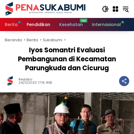
Langsung
ke
konten
Berita
Pendidikan
Kesehatan
Internasional
O
Beranda
Berita
Sukabumi
Iyos Somantri Evaluasi
Pembangunan di Kecamatan
Parungkuda dan Cicurug
Redaksi
24/11/2023 17:16 WIB