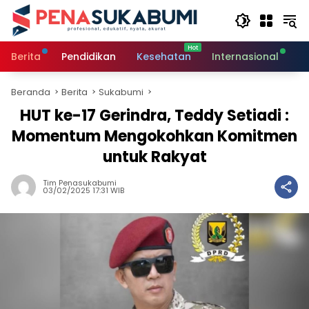
Langsung
ke
konten
Berita
Pendidikan
Kesehatan
Internasional
O
Beranda
Berita
Sukabumi
HUT ke-17 Gerindra, Teddy Setiadi :
Momentum Mengokohkan Komitmen
untuk Rakyat
Tim Penasukabumi
03/02/2025 17:31 WIB