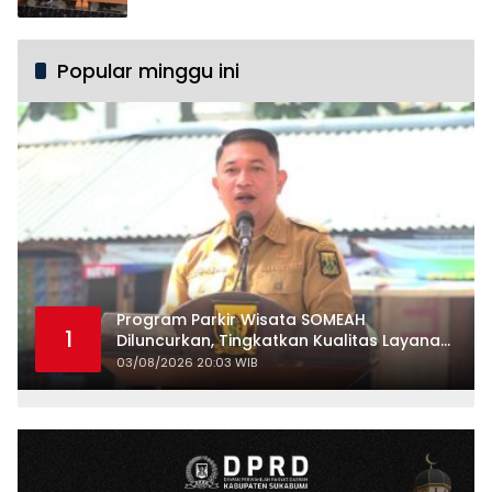
Popular minggu ini
Program Parkir Wisata SOMEAH
1
Diluncurkan, Tingkatkan Kualitas Layanan
Kepariwisataan
03/08/2026 20:03 WIB