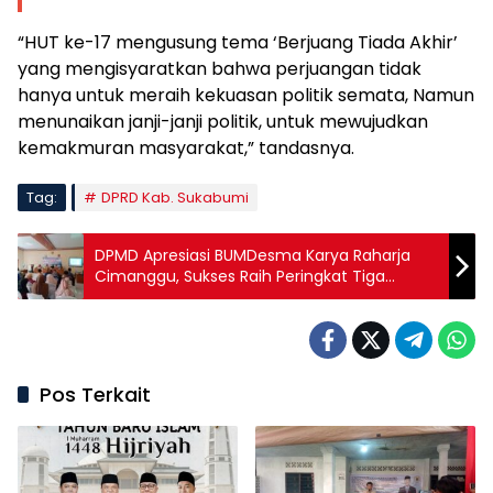
“HUT ke-17 mengusung tema ‘Berjuang Tiada Akhir’
yang mengisyaratkan bahwa perjuangan tidak
hanya untuk meraih kekuasan politik semata, Namun
menunaikan janji-janji politik, untuk mewujudkan
kemakmuran masyarakat,” tandasnya.
Tag:
DPRD Kab. Sukabumi
DPMD Apresiasi BUMDesma Karya Raharja
Cimanggu, Sukses Raih Peringkat Tiga
Kabupaten
Pos Terkait