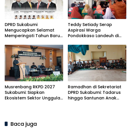
DPRD Sukabumi
Teddy Setiady Serap
Mengucapkan Selamat
Aspirasi Warga
Memperingati Tahun Baru
Pondokkaso Landeuh di
Islam 1 Muharram 1448
Reses II DPRD Sukabumi
Musrenbang RKPD 2027
Ramadhan di Sekretariat
Sukabumi: Siapkan
DPRD Sukabumi: Tadarus
Ekosistem Sektor Unggulan
hingga Santunan Anak
Menuju Mubarokah
Yatim
Baca juga