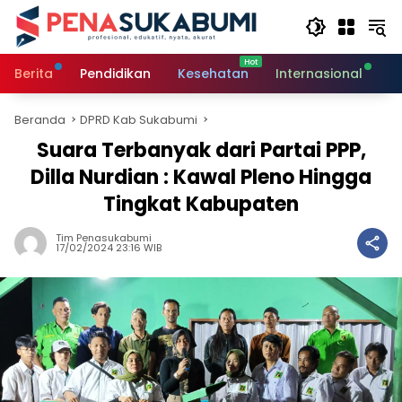
Langsung
ke
konten
Berita
Pendidikan
Kesehatan
Internasional
O
Beranda
DPRD Kab Sukabumi
Suara Terbanyak dari Partai PPP,
Dilla Nurdian : Kawal Pleno Hingga
Tingkat Kabupaten
Tim Penasukabumi
17/02/2024 23:16 WIB