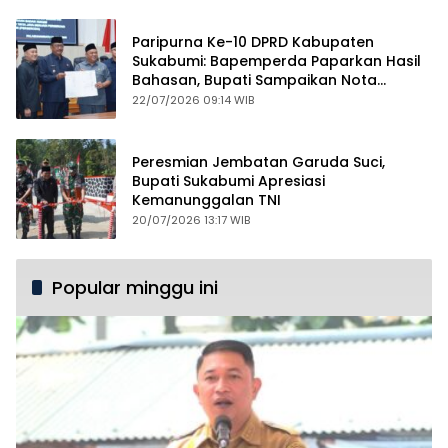
Paripurna Ke-10 DPRD Kabupaten
Sukabumi: Bapemperda Paparkan Hasil
Bahasan, Bupati Sampaikan Nota
Pengantar PDAM
22/07/2026 09:14 WIB
Peresmian Jembatan Garuda Suci,
Bupati Sukabumi Apresiasi
Kemanunggalan TNI
20/07/2026 13:17 WIB
Popular minggu ini