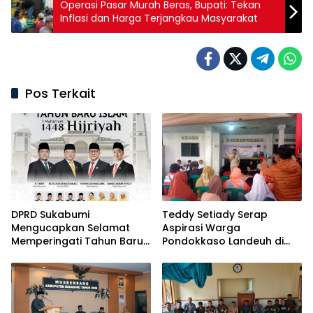
Operasi Pasar Murah Beras, Bupati: Tekan
Inflasi dan Harga Terjangkau Masyarakat
Pos Terkait
DPRD Sukabumi
Teddy Setiady Serap
Mengucapkan Selamat
Aspirasi Warga
Memperingati Tahun Baru
Pondokkaso Landeuh di
Islam 1 Muharram 1448
Reses II DPRD Sukabumi