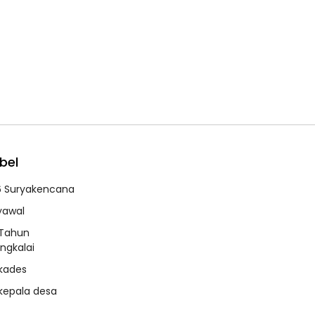
bel
6 Suryakencana
syawal
 Tahun
ngkalai
 kades
 kepala desa