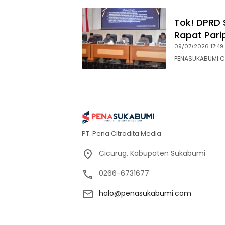
Tok! DPRD 
Rapat Pari
09/07/2026 17:49
PENASUKABUMI.C
PT. Pena Citradita Media
Cicurug, Kabupaten Sukabumi
0266-6731677
halo@penasukabumi.com