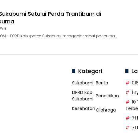
Sukabumi Setujui Perda Trantibum di
purna
 WIB
OM – DPRD Kabupaten Sukabumi menggelar rapat paripurna…
Kategori
La
Sukabumi
Berita
01
DPRD Kab
1 
Pendidikan
Sukabumi
10
Kesehatan
Terbe
Olahraga
71
71