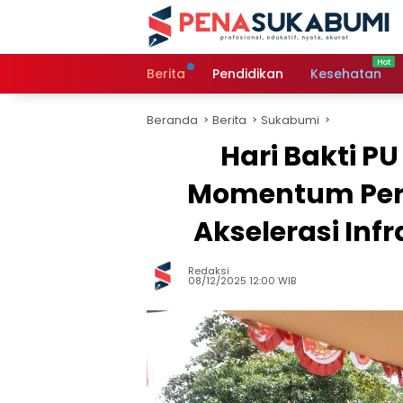
Langsung
ke
konten
Berita
Pendidikan
Kesehatan
Beranda
Berita
Sukabumi
Hari Bakti P
Momentum Per
Akselerasi Inf
Redaksi
08/12/2025 12:00 WIB