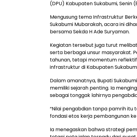
(DPU) Kabupaten Sukabumi, Senin (
Mengusung tema Infrastruktur Berkea
Sukabumi Mubarakah, acara ini diha
bersama Sekda H Ade Suryaman.
Kegiatan tersebut juga turut melib
serta berbagai unsur masyarakat. P
tahunan, tetapi momentum reflekt
infrastruktur di Kabupaten Sukabumi
Dalam amanatnya, Bupati Sukabumi
memiliki sejarah penting. Ia mengi
sebagai tonggak lahirnya pengabdia
“Nilai pengabdian tanpa pamrih itu 
fondasi etos kerja pembangunan ke 
Ia menegaskan bahwa strategi pem
tetapi peta jalan terpadu dari pusa