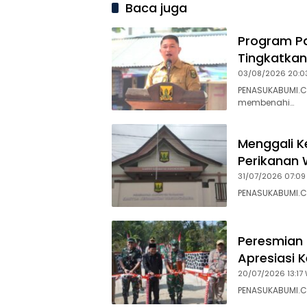
Baca juga
Program Pa
Tingkatkan
03/08/2026 20:0
PENASUKABUMI.C
membenahi…
Menggali K
Perikanan 
31/07/2026 07:09
PENASUKABUMI.C
Peresmian 
Apresiasi 
20/07/2026 13:17 
PENASUKABUMI.C