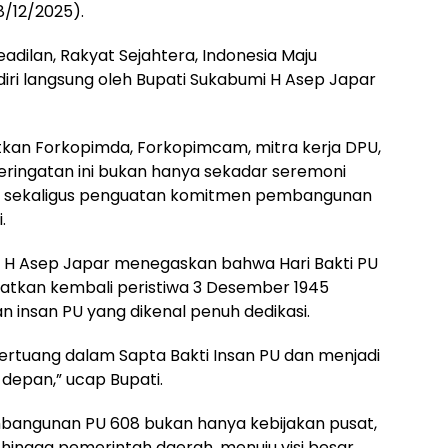
8/12/2025).
dilan, Rakyat Sejahtera, Indonesia Maju
diri langsung oleh Bupati Sukabumi H Asep Japar
atkan Forkopimda, Forkopimcam, mitra kerja DPU,
eringatan ini bukan hanya sekadar seremoni
if sekaligus penguatan komitmen pembangunan
.
 H Asep Japar menegaskan bahwa Hari Bakti PU
ngatkan kembali peristiwa 3 Desember 1945
n insan PU yang dikenal penuh dedikasi.
tertuang dalam Sapta Bakti Insan PU dan menjadi
depan,” ucap Bupati.
bangunan PU 608 bukan hanya kebijakan pusat,
t hingga pemerintah daerah, menuju visi besar