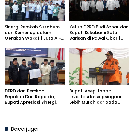
Sinergi Pemkab Sukabumi
Ketua DPRD Budi Azhar dan
dan Kemenag dalam
Bupati Sukabumi Satu
Gerakan Wakaf 1 Juta Al-
Barisan di Pawai Obor 1
Qur’an
Muharram
DPRD dan Pemkab
Bupati Asep Japar:
Sepakati Dua Raperda,
Investasi Kesiapsiagaan
Bupati Apresiasi Sinergi
Lebih Murah daripada
Eksekutif dan Legislatif
Biaya Pemulihan Bencana
Baca juga