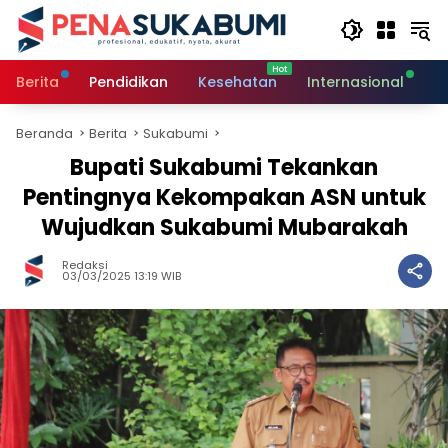
Langsung
ke
konten
Berita
Pendidikan
Kesehatan
Internasional
O
Beranda
Berita
Sukabumi
Bupati Sukabumi Tekankan
Pentingnya Kekompakan ASN untuk
Wujudkan Sukabumi Mubarakah
Redaksi
03/03/2025 13:19 WIB