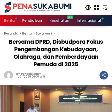
Langsung
ke
konten
Berita
Pendidikan
Kesehatan
Internasional
O
Beranda
Berita
Sukabumi
Bersama DPRD, Disbudpora Fokus
Pengembangan Kebudayaan,
Olahraga, dan Pemberdayaan
Pemuda di 2025
Tim Penasukabumi
14/01/2025 01:05 WIB