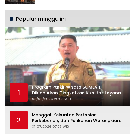
Popular minggu ini
Program Parkir Wisata SOMEAH
1
Diluncurkan, Tingkatkan Kualitas Layanan
Kepariwisataan
03/08/2026 20:03 WIB
Menggali Kekuatan Pertanian,
2
Perkebunan, dan Perikanan Warungkiara
31/07/2026 07:09 WIB