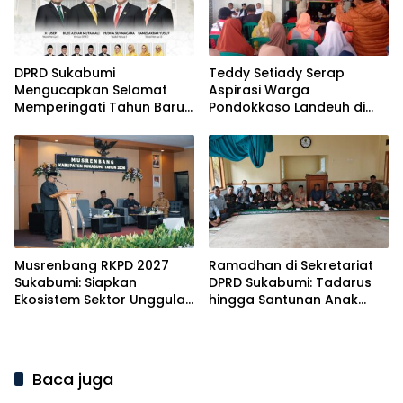
DPRD Sukabumi
Teddy Setiady Serap
Mengucapkan Selamat
Aspirasi Warga
Memperingati Tahun Baru
Pondokkaso Landeuh di
Islam 1 Muharram 1448
Reses II DPRD Sukabumi
Musrenbang RKPD 2027
Ramadhan di Sekretariat
Sukabumi: Siapkan
DPRD Sukabumi: Tadarus
Ekosistem Sektor Unggulan
hingga Santunan Anak
Menuju Mubarokah
Yatim
Baca juga