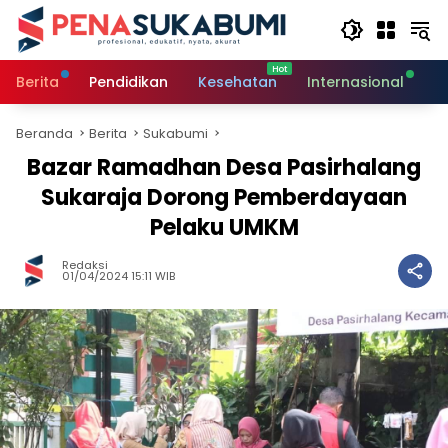
Langsung
ke
konten
Berita
Pendidikan
Kesehatan
Internasional
O
Beranda
Berita
Sukabumi
Bazar Ramadhan Desa Pasirhalang
Sukaraja Dorong Pemberdayaan
Pelaku UMKM
Redaksi
01/04/2024 15:11 WIB