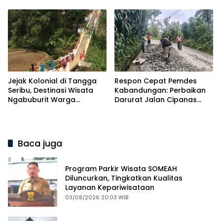
Unggulan
Cisaat Resmi Dibuka
Jejak Kolonial di Tangga
Respon Cepat Pemdes
Seribu, Destinasi Wisata
Kabandungan: Perbaikan
Ngabuburit Warga
Darurat Jalan Cipanas
Sukabumi
Dimulai Usai Viral di
Medsos
Baca juga
Program Parkir Wisata SOMEAH
Diluncurkan, Tingkatkan Kualitas
Layanan Kepariwisataan
03/08/2026 20:03 WIB