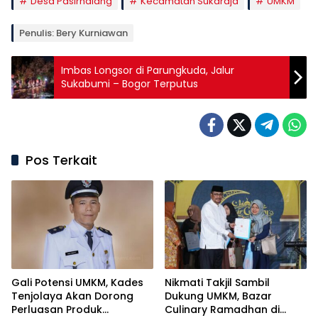
Desa Pasirhalang
Kecamatan Sukaraja
UMKM
Penulis: Bery Kurniawan
Imbas Longsor di Parungkuda, Jalur
Sukabumi – Bogor Terputus
Pos Terkait
Gali Potensi UMKM, Kades
Nikmati Takjil Sambil
Tenjolaya Akan Dorong
Dukung UMKM, Bazar
Perluasan Produk
Culinary Ramadhan di