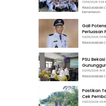
17/06/2026 11:29 
PENASUKABUMI.C
Kementerian…
Gali Poten
Perluasan 
04/05/2026 09:19
PENASUKABUMI.CO
PSU Bekasi
Gunungguru
03/05/2026 18:13
PENASUKABUMI.C
Pastikan 
Cek Pemba
04/03/2026 03:3