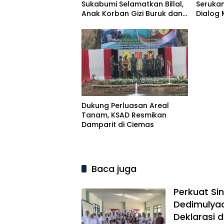
Sukabumi Selamatkan Billal,
Seruka
Anak Korban Gizi Buruk dan
Dialog 
Keterbatasan Ekonomi
Demons
Dukung Perluasan Areal
Tanam, KSAD Resmikan
Damparit di Ciemas
Baca juga
Perkuat Si
Dedimulyad
Deklarasi 