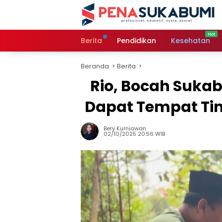
Langsung
ke
konten
Berita
Pendidikan
Kesehatan
Beranda
Berita
Rio, Bocah Suka
Dapat Tempat Tin
Bery Kurniawan
02/10/2025 20:56 WIB