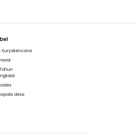
bel
6 Suryakencana
syawal
 Tahun
ngkalai
 kades
 kepala desa