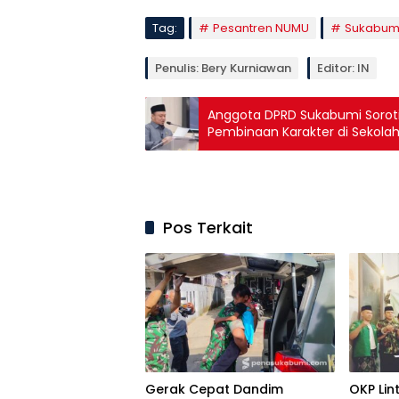
Tag:
Pesantren NUMU
Sukabum
Penulis: Bery Kurniawan
Editor: IN
Anggota DPRD Sukabumi Soroti 
Pembinaan Karakter di Sekola
Pos Terkait
Gerak Cepat Dandim
OKP Li