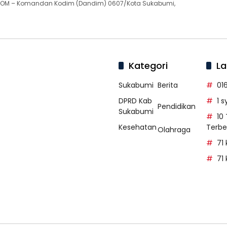
OM – Komandan Kodim (Dandim) 0607/Kota Sukabumi,
Kategori
La
Sukabumi
Berita
01
DPRD Kab
1 
Pendidikan
Sukabumi
10
Kesehatan
Terbe
Olahraga
71
71