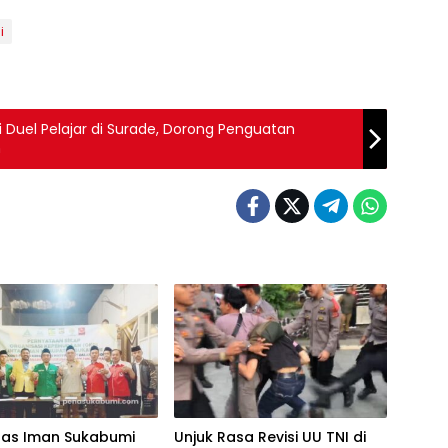
i
Duel Pelajar di Surade, Dorong Penguatan
h
ntas Iman Sukabumi
Unjuk Rasa Revisi UU TNI di