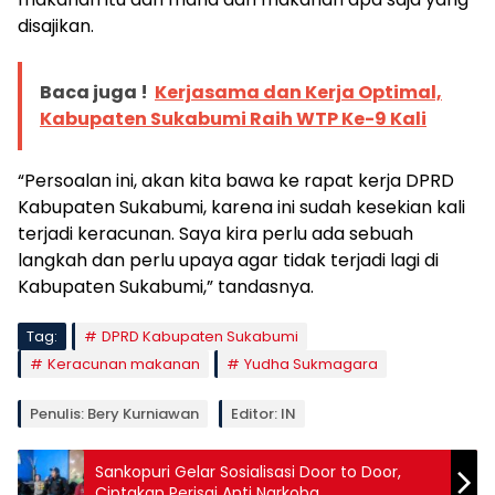
disajikan.
Baca juga !
Kerjasama dan Kerja Optimal,
Kabupaten Sukabumi Raih WTP Ke-9 Kali
“Persoalan ini, akan kita bawa ke rapat kerja DPRD
Kabupaten Sukabumi, karena ini sudah kesekian kali
terjadi keracunan. Saya kira perlu ada sebuah
langkah dan perlu upaya agar tidak terjadi lagi di
Kabupaten Sukabumi,” tandasnya.
Tag:
DPRD Kabupaten Sukabumi
Keracunan makanan
Yudha Sukmagara
Penulis: Bery Kurniawan
Editor: IN
Sankopuri Gelar Sosialisasi Door to Door,
Ciptakan Perisai Anti Narkoba