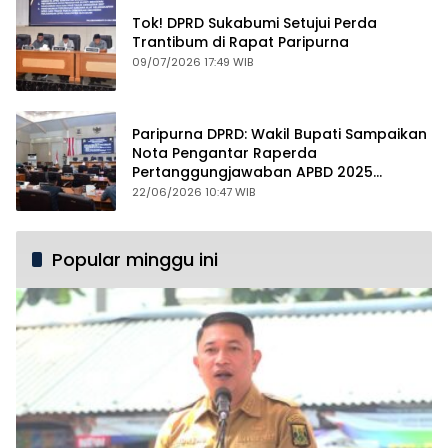
Tok! DPRD Sukabumi Setujui Perda
Trantibum di Rapat Paripurna
09/07/2026 17:49 WIB
Paripurna DPRD: Wakil Bupati Sampaikan
Nota Pengantar Raperda
Pertanggungjawaban APBD 2025
dengan Raihan WTP ke-12
22/06/2026 10:47 WIB
Popular minggu ini