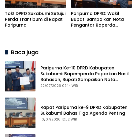
Tok! DPRD Sukabumi Setujui
Paripurna DPRD: Wakil
Perda Trantibum di Rapat
Bupati Sampaikan Nota
Paripurna
Pengantar Raperda
Pertanggungjawaban
APBD 2025 dengan Raihan
WTP ke-12
Baca juga
Paripurna Ke-10 DPRD Kabupaten
Sukabumi: Bapemperda Paparkan Hasil
Bahasan, Bupati Sampaikan Nota
Pengantar PDAM
22/07/2026 09:14 WIB
Rapat Paripurna ke-9 DPRD Kabupaten
Sukabumi Bahas Tiga Agenda Penting
10/07/2026 12:52 WIB