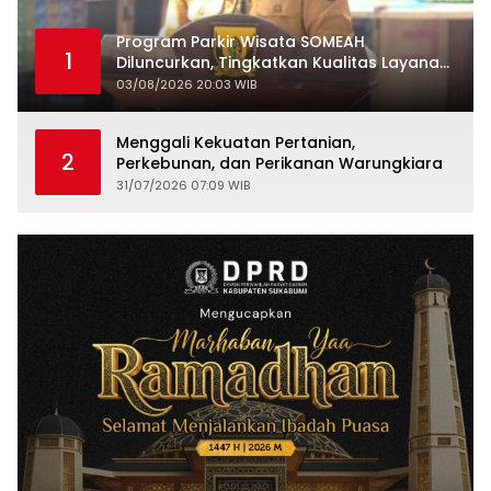
Program Parkir Wisata SOMEAH
1
Diluncurkan, Tingkatkan Kualitas Layanan
Kepariwisataan
03/08/2026 20:03 WIB
Menggali Kekuatan Pertanian,
2
Perkebunan, dan Perikanan Warungkiara
31/07/2026 07:09 WIB