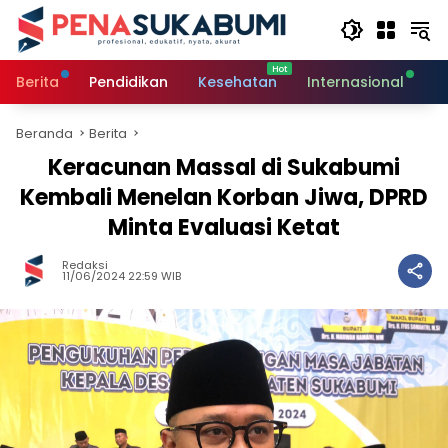
Langsung
ke
konten
Berita
Pendidikan
Kesehatan
Internasional
O
Beranda
Berita
Keracunan Massal di Sukabumi
Kembali Menelan Korban Jiwa, DPRD
Minta Evaluasi Ketat
Redaksi
11/06/2024 22:59 WIB