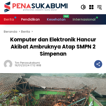
Langsung
ke
konten
Berita
Pendidikan
Kesehatan
Internasional
O
Beranda
Berita
Komputer dan Elektronik Hancur
Akibat Ambruknya Atap SMPN 2
Simpenan
Tim Penasukabumi
19/01/2024 17:12 WIB