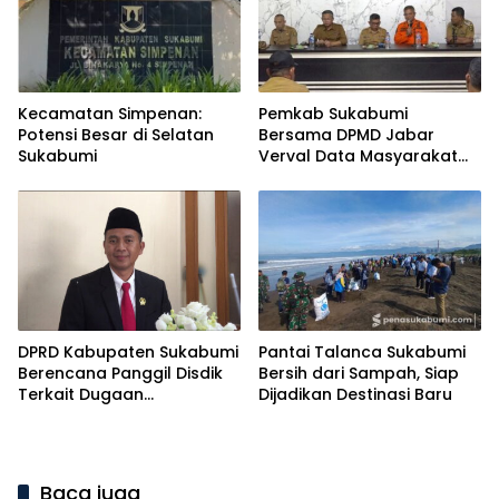
Kecamatan Simpenan:
Pemkab Sukabumi
Potensi Besar di Selatan
Bersama DPMD Jabar
Sukabumi
Verval Data Masyarakat
Terdampak Bencana di
Simpenan
DPRD Kabupaten Sukabumi
Pantai Talanca Sukabumi
Berencana Panggil Disdik
Bersih dari Sampah, Siap
Terkait Dugaan
Dijadikan Destinasi Baru
Penggelembungan Nama
Siswa di PKBM
Baca juga