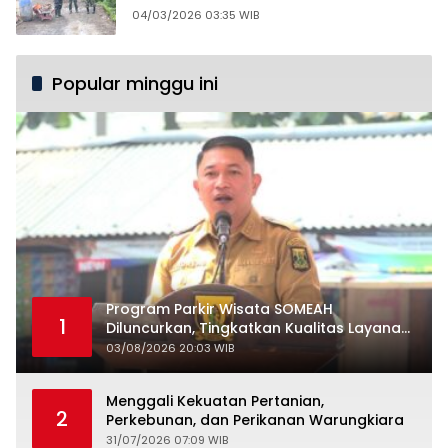
04/03/2026 03:35 WIB
Popular minggu ini
Program Parkir Wisata SOMEAH
1
Diluncurkan, Tingkatkan Kualitas Layanan
Kepariwisataan
03/08/2026 20:03 WIB
Menggali Kekuatan Pertanian,
2
Perkebunan, dan Perikanan Warungkiara
31/07/2026 07:09 WIB