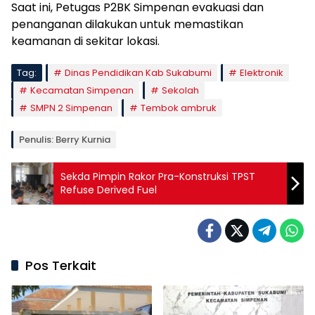
Saat ini, Petugas P2BK Simpenan evakuasi dan
penanganan dilakukan untuk memastikan
keamanan di sekitar lokasi.
Tag:
Dinas Pendidikan Kab Sukabumi
Elektronik
Kecamatan Simpenan
Sekolah
SMPN 2 Simpenan
Tembok ambruk
Penulis: Berry Kurnia
Sekda Pimpin Rakor Pra-Konstruksi TPST
Refuse Derived Fuel
Pos Terkait