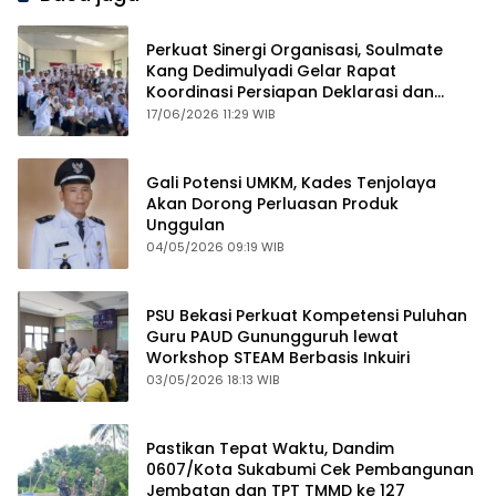
Perkuat Sinergi Organisasi, Soulmate
Kang Dedimulyadi Gelar Rapat
Koordinasi Persiapan Deklarasi dan
Mubes
17/06/2026 11:29 WIB
Gali Potensi UMKM, Kades Tenjolaya
Akan Dorong Perluasan Produk
Unggulan
04/05/2026 09:19 WIB
PSU Bekasi Perkuat Kompetensi Puluhan
Guru PAUD Gunungguruh lewat
Workshop STEAM Berbasis Inkuiri
03/05/2026 18:13 WIB
Pastikan Tepat Waktu, Dandim
0607/Kota Sukabumi Cek Pembangunan
Jembatan dan TPT TMMD ke 127