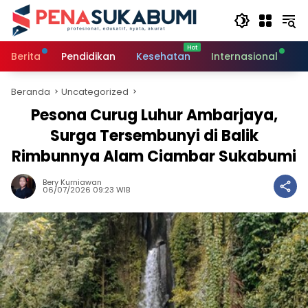
Langsung
ke
konten
Berita
Pendidikan
Kesehatan
Internasional
O
Beranda
Uncategorized
Pesona Curug Luhur Ambarjaya,
Surga Tersembunyi di Balik
Rimbunnya Alam Ciambar Sukabumi
Bery Kurniawan
06/07/2026 09:23 WIB