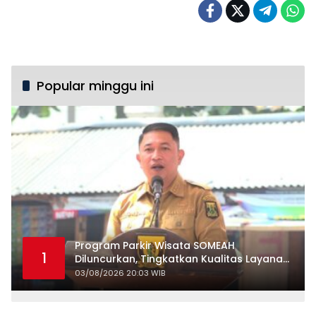
Popular minggu ini
Program Parkir Wisata SOMEAH
1
Diluncurkan, Tingkatkan Kualitas Layanan
Kepariwisataan
03/08/2026 20:03 WIB