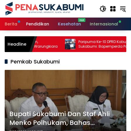
Langsung
ke
konten
Berita
Pendidikan
Kesehatan
Internasional
O
an Pertanian,
Paripurna Ke-10 DPRD Kabupaten
Headline
 Perikanan Warungkiara
Sukabumi: Bapemperda Paparkan Ha
Bahasan, Bupati Sampaikan Nota
Pengantar PDAM
Pemkab Sukabumi
Bupati Sukabumi Dan Staf Ahli
Menko Polhukam, Bahas