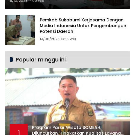
Penguatan Ekonomi Daerah
11/10/2023 14:00 WIB
Pemkab Sukabumi Kerjasama Dengan
Media Indonesia Untuk Pengembangan
Potensi Daerah
13/06/2023 13:55 WIB
Popular minggu ini
Program Parkir Wisata SOMEAH
1
Diluncurkan, Tingkatkan Kualitas Layanan