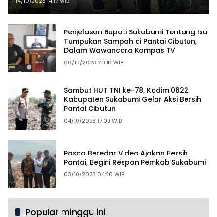
Kolaborasi Penanggulangan
14/10/2023 14:17 WIB
Sampah
Penjelasan Bupati Sukabumi Tentang Isu
Tumpukan Sampah di Pantai Cibutun,
Dalam Wawancara Kompas TV
06/10/2023 20:16 WIB
Sambut HUT TNI ke-78, Kodim 0622
Kabupaten Sukabumi Gelar Aksi Bersih
Pantai Cibutun
04/10/2023 17:09 WIB
Pasca Beredar Video Ajakan Bersih
Pantai, Begini Respon Pemkab Sukabumi
03/10/2023 04:20 WIB
Popular minggu ini