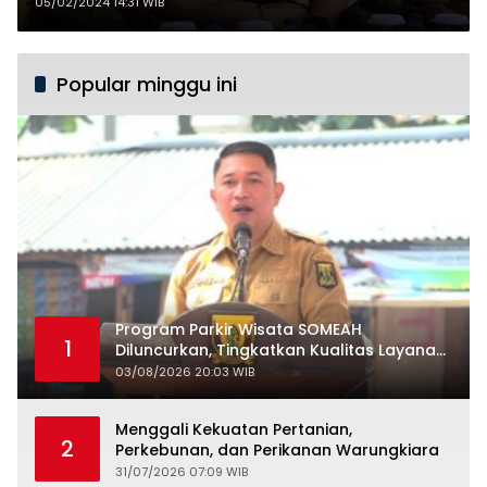
Aman
05/02/2024 14:31 WIB
Popular minggu ini
Program Parkir Wisata SOMEAH
1
Diluncurkan, Tingkatkan Kualitas Layanan
Kepariwisataan
03/08/2026 20:03 WIB
Menggali Kekuatan Pertanian,
2
Perkebunan, dan Perikanan Warungkiara
31/07/2026 07:09 WIB