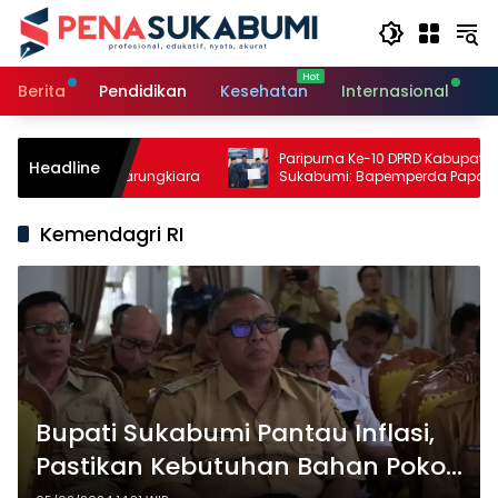
Langsung
ke
konten
Berita
Pendidikan
Kesehatan
Internasional
O
 Pertanian,
Paripurna Ke-10 DPRD Kabupaten
Headline
erikanan Warungkiara
Sukabumi: Bapemperda Paparkan Hasi
Bahasan, Bupati Sampaikan Nota
Pengantar PDAM
Kemendagri RI
Bupati Sukabumi Pantau Inflasi,
Pastikan Kebutuhan Bahan Pokok