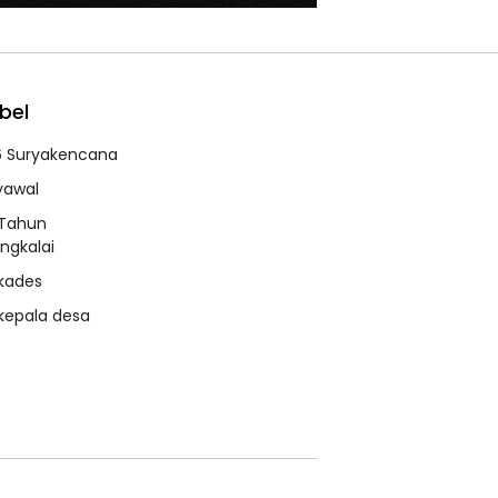
bel
6 Suryakencana
syawal
 Tahun
ngkalai
 kades
 kepala desa