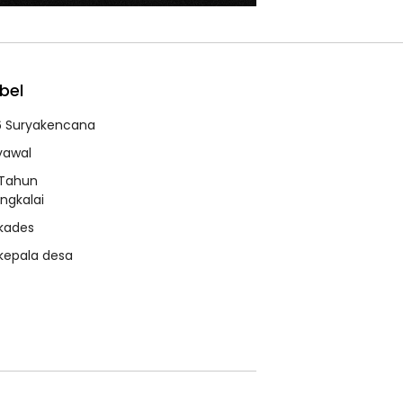
bel
6 Suryakencana
syawal
 Tahun
ngkalai
 kades
 kepala desa