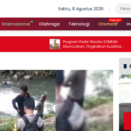
Sabtu, 8 Agustus 2026
Internasional
Olahraga
Teknologi
Otomotif
In
Program Parkir Wisata SOMEAH
Diluncurkan, Tingkatkan Kualitas
Layanan Kepariwisataan