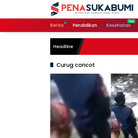
Langsung
ke
konten
Berita
Pendidikan
Kesehatan
Headline
Curug concot