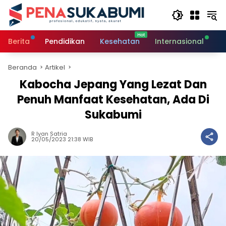
Langsung
ke
konten
Berita
Pendidikan
Kesehatan
Internasional
O
Beranda
Artikel
Kabocha Jepang Yang Lezat Dan
Penuh Manfaat Kesehatan, Ada Di
Sukabumi
R Iyan Satria
20/05/2023 21:38 WIB