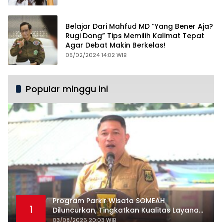
Belajar Dari Mahfud MD “Yang Bener Aja?
Rugi Dong” Tips Memilih Kalimat Tepat
Agar Debat Makin Berkelas!
05/02/2024 14:02 WIB
Popular minggu ini
Program Parkir Wisata SOMEAH
1
Diluncurkan, Tingkatkan Kualitas Layanan
Kepariwisataan
03/08/2026 20:03 WIB