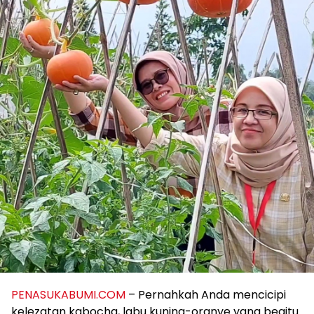
PENASUKABUMI.COM
– Pernahkah Anda mencicipi
kelezatan kabocha, labu kuning-oranye yang begitu