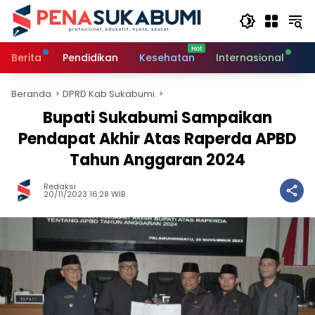
Langsung
ke
konten
Berita
Pendidikan
Kesehatan
Internasional
O
Beranda
DPRD Kab Sukabumi
Bupati Sukabumi Sampaikan
Pendapat Akhir Atas Raperda APBD
Tahun Anggaran 2024
Redaksi
20/11/2023 16:28 WIB