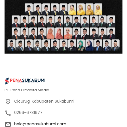
PT. Pena Citradita Media
Cicurug, Kabupaten Sukabumi
0266-6731677
halo@penasukabumi.com