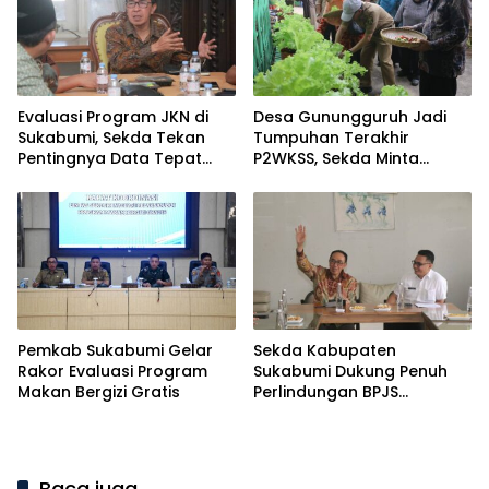
Evaluasi Program JKN di
Desa Gunungguruh Jadi
Sukabumi, Sekda Tekan
Tumpuhan Terakhir
Pentingnya Data Tepat
P2WKSS, Sekda Minta
Sasaran
Kemenangan Maksimal
Pemkab Sukabumi Gelar
Sekda Kabupaten
Rakor Evaluasi Program
Sukabumi Dukung Penuh
Makan Bergizi Gratis
Perlindungan BPJS
Ketenagakerjaan bagi
Pekerja Informal
Baca juga