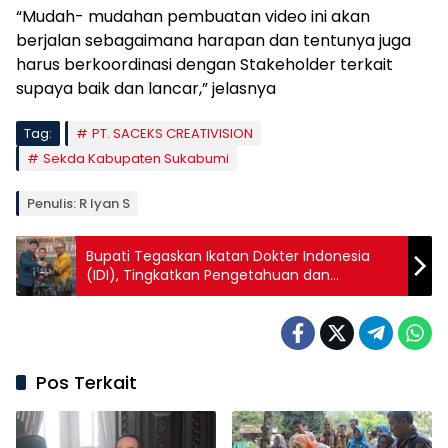
“Mudah- mudahan pembuatan video ini akan
berjalan sebagaimana harapan dan tentunya juga
harus berkoordinasi dengan Stakeholder terkait
supaya baik dan lancar,” jelasnya
Tag:
PT. SACEKS CREATIVISION
Sekda Kabupaten Sukabumi
Penulis: R Iyan S
Bupati Tegaskan Ikatan Dokter Indonesia
(IDI), Tingkatkan Pengetahuan dan
Perkembangan Zaman
Pos Terkait