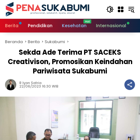
Langsung
ke
konten
Berita
Pendidikan
Kesehatan
Internasional
O
Beranda
Berita
Sukabumi
Sekda Ade Terima PT SACEKS
Creativison, Promosikan Keindahan
Pariwisata Sukabumi
R Iyan Satria
22/06/2023 16:30 WIB