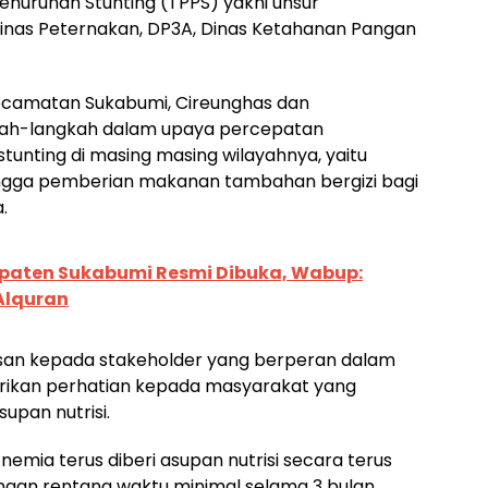
nurunan Stunting (TPPS) yakni unsur
Dinas Peternakan, DP3A, Dinas Ketahanan Pangan
ecamatan Sukabumi, Cireunghas dan
kah-langkah dalam upaya percepatan
unting di masing masing wilayahnya, yaitu
ingga pemberian makanan tambahan bergizi bagi
.
paten Sukabumi Resmi Dibuka, Wabup:
Alquran
esan kepada stakeholder yang berperan dalam
ikan perhatian kepada masyarakat yang
supan nutrisi.
Anemia terus diberi asupan nutrisi secara terus
ngan rentang waktu minimal selama 3 bulan.