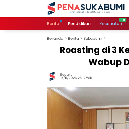
Langsung
ke
konten
Berita
Pendidikan
Kesehatan
Beranda
Berita
Sukabumi
Roasting di 3 
Wabup D
Redaksi
15/11/2023 23:17 WIB