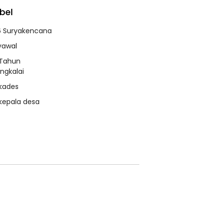
bel
6 Suryakencana
syawal
 Tahun
ngkalai
 kades
 kepala desa