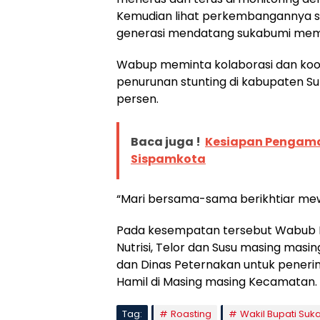
Kemudian lihat perkembangannya samp
generasi mendatang sukabumi memili
Wabup meminta kolaborasi dan koord
penurunan stunting di kabupaten S
persen.
Baca juga !
Kesiapan Pengaman
Sispamkota
“Mari bersama-sama berikhtiar mew
Pada kesempatan tersebut Wabub I
Nutrisi, Telor dan Susu masing masi
dan Dinas Peternakan untuk penerim
Hamil di Masing masing Kecamatan.
Tag:
Roasting
Wakil Bupati Suk