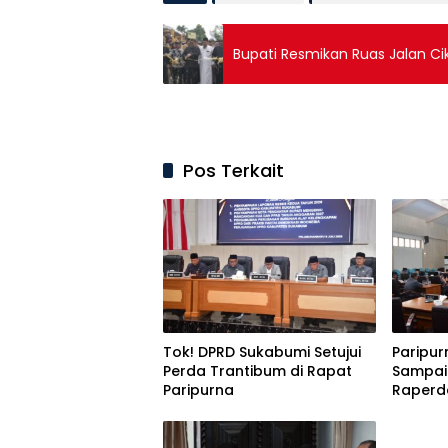
Bupati Resmikan Ruas Jalan C
Pos Terkait
Tok! DPRD Sukabumi Setujui
Paripur
Perda Trantibum di Rapat
Sampai
Paripurna
Raperd
Pertan
2025 d
ke-12