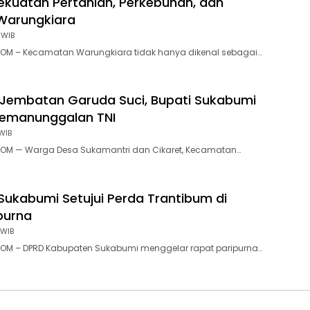
ekuatan Pertanian, Perkebunan, dan
Warungkiara
 WIB
OM – Kecamatan Warungkiara tidak hanya dikenal sebagai…
Jembatan Garuda Suci, Bupati Sukabumi
Kemanunggalan TNI
WIB
OM — Warga Desa Sukamantri dan Cikaret, Kecamatan…
Sukabumi Setujui Perda Trantibum di
purna
 WIB
OM – DPRD Kabupaten Sukabumi menggelar rapat paripurna…