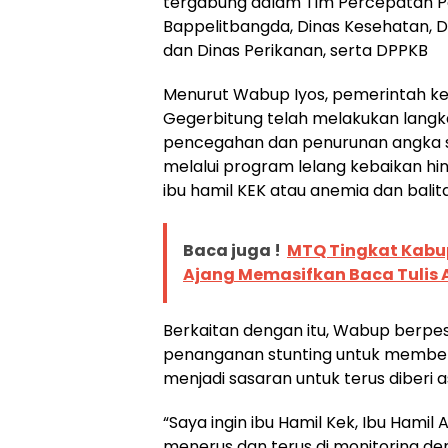
tergabung dalam Tim Percepatan Pe
Bappelitbangda, Dinas Kesehatan, 
dan Dinas Perikanan, serta DPPKB
Menurut Wabup Iyos, pemerintah k
Gegerbitung telah melakukan lang
pencegahan dan penurunan angka st
melalui program lelang kebaikan h
ibu hamil KEK atau anemia dan balita
Baca juga !
MTQ Tingkat Kabu
Ajang Memasifkan Baca Tulis 
Berkaitan dengan itu, Wabup berp
penanganan stunting untuk member
menjadi sasaran untuk terus diberi a
“Saya ingin ibu Hamil Kek, Ibu Hamil 
menerus dan terus di monitoring de